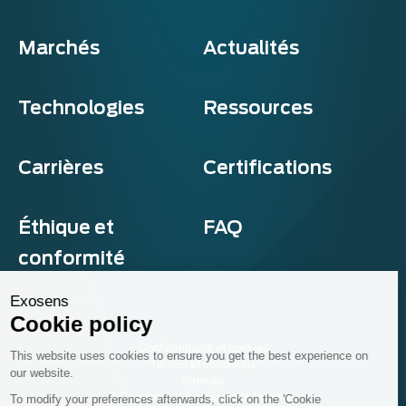
Marchés
Actualités
Technologies
Ressources
Carrières
Certifications
Éthique et
FAQ
conformité
Exosens
Cookie policy
Confidentialité et cookies
This website uses cookies to ensure you get the best experience on
Termes et conditions
our website.
Sitemap
© Exosens 2026, tous droits réservés.
To modify your preferences afterwards, click on the 'Cookie