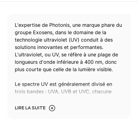
L'expertise de Photonis, une marque phare du
groupe Exosens, dans le domaine de la
technologie ultraviolet (UV) conduit à des
solutions innovantes et performantes.
L'ultraviolet, ou UV, se réfère à une plage de
longueurs d'onde inférieure à 400 nm, donc
plus courte que celle de la lumière visible.
Le spectre UV est généralement divisé en
trois bandes : UVA, UVB et UVC, chacune
présentant des caractéristiques distinctes qui
nécessitent des technologies spécifiques pour
LIRE LA SUITE
capturer et analyser leurs propriétés uniques.
Les UVA s'étendent de 320 nm à 400 nm, les
UVB de 280 nm à 320 nm, et les UVC en
dessous de 280 nm jusqu'à 200 nm.