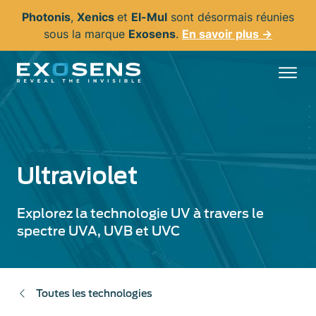
Aller
Photonis
,
Xenics
et
El-Mul
sont désormais réunies
au
sous la marque
Exosens
.
En savoir plus →
contenu
principal
Ultraviolet
Explorez la technologie UV à travers le
spectre UVA, UVB et UVC
Toutes les technologies