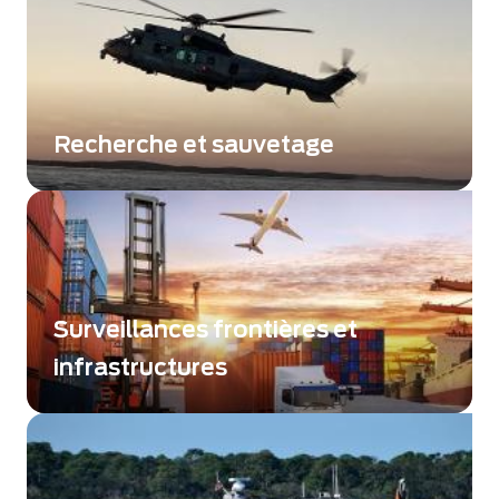
Recherche et sauvetage
Gagnez des secondes cruciales lorsque des
vies sont en jeu.
Surveillances frontières et
infrastructures
Améliorer la sûreté et la sécurité des sites
critiques