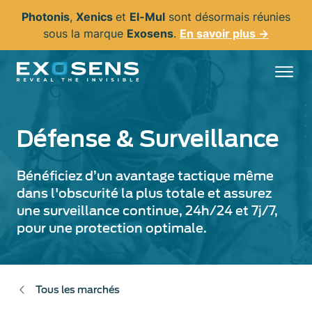
Aller
Photonis
,
Xenics
et
El-Mul
sont désormais réunies
au
sous la marque
Exosens
.
En savoir plus →
contenu
principal
Défense & Surveillance
Bénéficiez d’un avantage tactique même
dans l'obscurité la plus totale et assurez
une surveillance continue, 24h/24 et 7j/7,
pour une protection optimale.
Tous les marchés