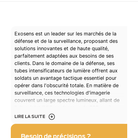
Exosens est un leader sur les marchés de la
défense et de la surveillance, proposant des
solutions innovantes et de haute qualité,
parfaitement adaptées aux besoins de ses
clients. Dans le domaine de la défense, ses
tubes intensificateurs de lumière offrent aux
soldats un avantage tactique essentiel pour
opérer dans l'obscurité totale. En matière de
surveillance, ces technologies d'imagerie
couvrent un large spectre lumineux, allant de
l'ultraviolet (UV) en dessous de 300 nm à
l'infrarouge thermique (LWIR) jusqu'à 12 000
LIRE LA SUITE
nm. Les solutions d'imagerie à bas niveau de
lumière permettent une surveillance continue,
Besoin de précisions ?
de jour comme de nuit, garantissant la