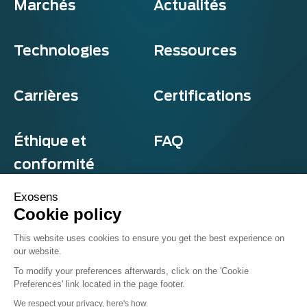
Marchés
Actualités
Technologies
Ressources
Carrières
Certifications
Éthique et
FAQ
conformité
Exosens
Cookie policy
Confidentialité et cookies
This website uses cookies to ensure you get the best experience on
Termes et conditions
our website.
Sitemap
© Exosens 2026, tous droits réservés.
To modify your preferences afterwards, click on the 'Cookie
Preferences' link located in the page footer.
We respect your privacy, here's how.