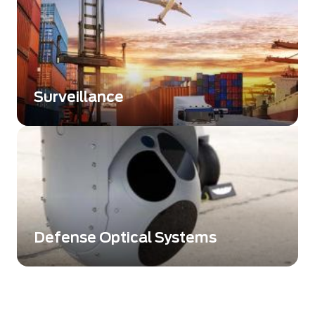
amplifier les images à faible luminosité,
offrant ainsi une très bonne vision dans un
environnement nocturne ou de faible
luminosité.
Surveillance
Améliorer la surveillance et la connaissance
de la situation grâce à des technologies
d’imagerie avancées
Defense Optical Systems
LWIR and MWIR wavefront sensing is now
accessible