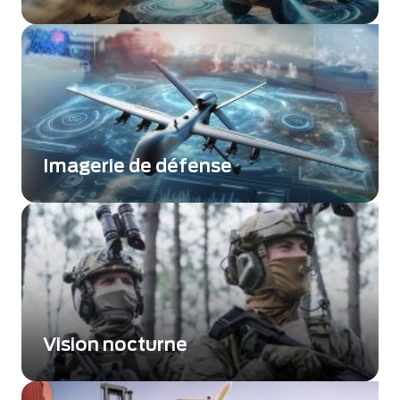
Exosens fournit une solution personnalisée d
Détection de Départ de Missiles (DDM)
assurant une protection des plateformes
contre les missiles.
Imagerie de défense
Améliorer la connaissance de la situation
grâce à des technologies d’imagerie avancées
Vision nocturne
Tubes intensificateurs de lumière pour