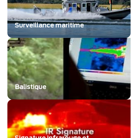
Surveillance maritime
Naviguez en toute sécurité grâce à une
meilleure visibilité, même dans des conditions
nocturnes.
Balistique
Pour une étude plus complète du mouvement
des projectiles
Signature infrarouge et