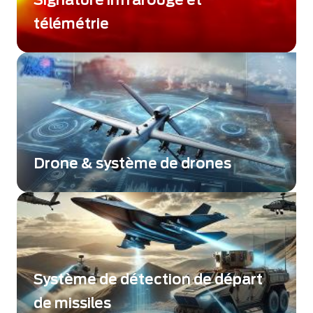
télémétrie
Des mesures de radiance précises pour
détecter et identifier les cibles.
Drone & système de drones
Exosens provides a full suite of cutting-edge
camera solutions tailored for UAVs and UAS,
ensuring unmatched performance.
Système de détection de départ
de missiles