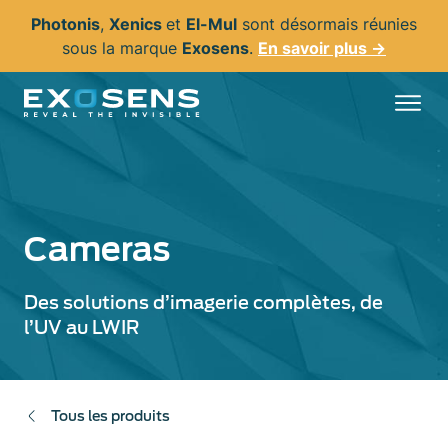
Aller
Photonis
,
Xenics
et
El-Mul
sont désormais réunies
au
sous la marque
Exosens
.
En savoir plus →
contenu
principal
Cameras
Des solutions d’imagerie complètes, de
l’UV au LWIR
Tous les produits