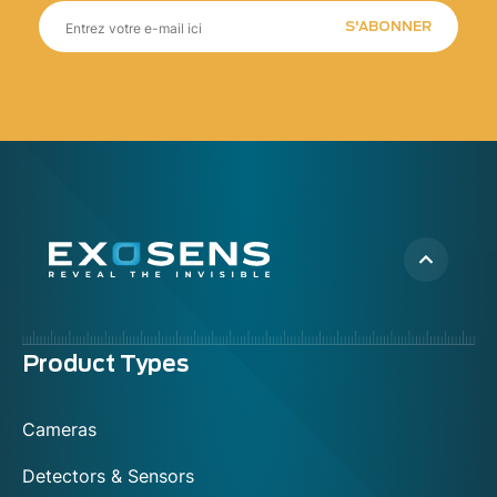
S'ABONNER
Menu
Product Types
footer
Cameras
Detectors & Sensors