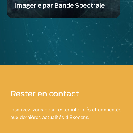
Imagerie par Bande Spectrale
Grâce à son innovation continue et à son
engagement à fournir des solutions
d'imagerie haute performance, Exosens
propose une gamme diversifiée de
technologies couvrant un spectre lumineux
étendu, allant de l'ultraviolet UV (moins de
300 nm) à l'infrarouge thermique LWIR
(jusqu'à 12 µm).
Rester en contact
Inscrivez-vous pour rester informés et connectés
aux dernières actualités d'Exosens.