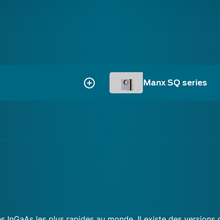
Manx SQ series
s InGaAs les plus rapides au monde. Il existe des versions 