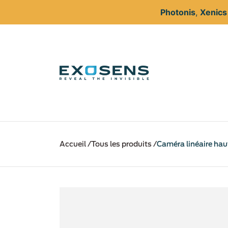
Photonis
,
Xenic
Aller
au
Accueil
Tous les produits
Caméra linéaire hau
contenu
principal