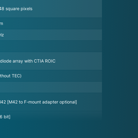
8 square pixels
nm
Hz
diode array with CTIA ROIC
ithout TEC)
42 [M42 to F-mount adapter optional]
6 bit]