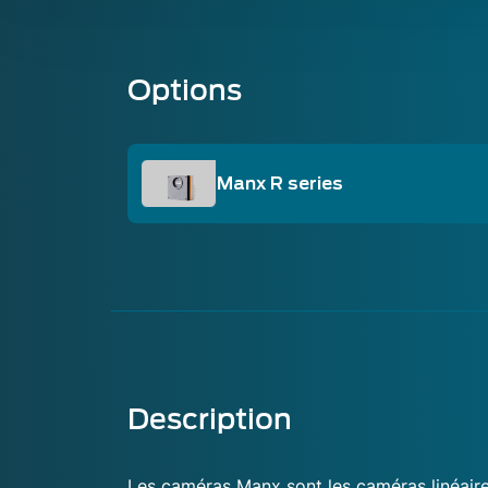
Options
Manx R series
Description
Les caméras Manx sont les caméras linéaire