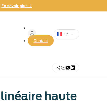
.
En savoir plus →
Menu
du
FR
Contact
compte
de
l'utilisateur
linéaire haute