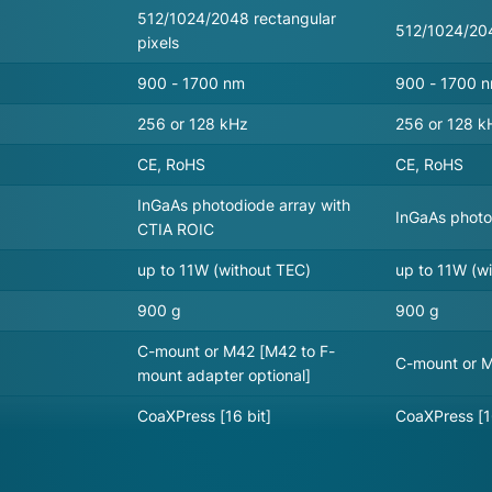
512/1024/2048 rectangular
512/1024/204
pixels
900 - 1700 nm
900 - 1700 
256 or 128 kHz
256 or 128 k
CE, RoHS
CE, RoHS
InGaAs photodiode array with
InGaAs photo
CTIA ROIC
up to 11W (without TEC)
up to 11W (w
900 g
900 g
C-mount or M42 [M42 to F-
C-mount or M
mount adapter optional]
CoaXPress [16 bit]
CoaXPress [1