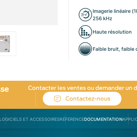
Imagerie linéaire (
256 kHz
Haute résolution
Faible bruit, faible
sse
Contacter les ventes ou demander un d
Contactez-nous
LOGICIELS ET ACCESSOIRES
RÉFERENCE
DOCUMENTATION
APPLI