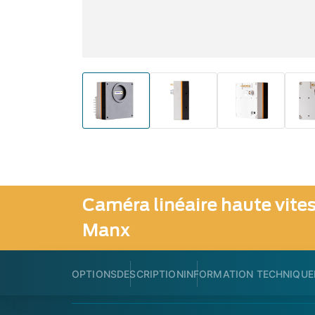
Caméra linéaire haute vite
Manx
OPTIONS
DESCRIPTION
INFORMATION TECHNIQUE