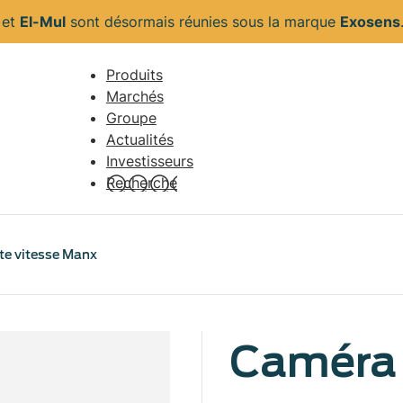
s
et
El-Mul
sont désormais réunies sous la marque
Exosens
Produits
Navigation
Marchés
principale
Groupe
Actualités
Investisseurs
Recherche
te vitesse Manx
Caméra 