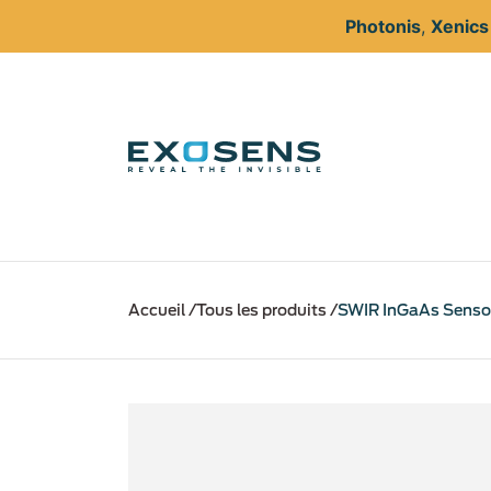
Photonis
,
Xenic
Aller
au
Accueil
Tous les produits
SWIR InGaAs Senso
contenu
principal