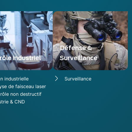
Défense &
ôle industriel
Surveillance
n industrielle
Surveillance
yse de faisceau laser
rôle non destructif
strie & CND