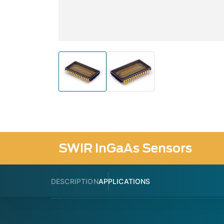
SWIR InGaAs Sensors
DESCRIPTION
APPLICATIONS