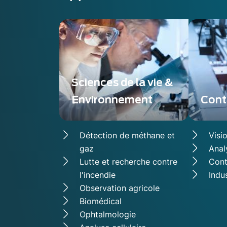
Sciences de la vie &
Environnement
Contr
Détection de méthane et
Visio
gaz
Anal
Lutte et recherche contre
Cont
l'incendie
Indu
Observation agricole
Biomédical
Ophtalmologie