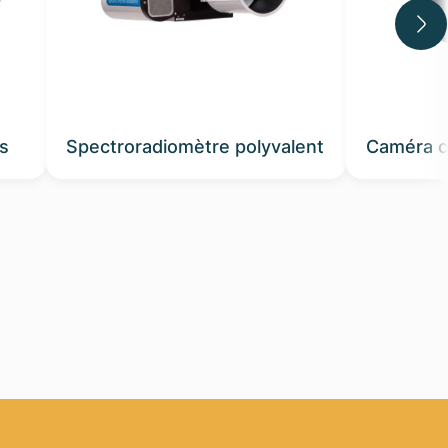
s
Spectroradiomètre polyvalent
Caméra c