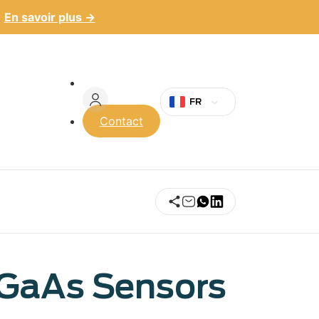
.
En savoir plus →
Menu
du
FR
Contact
compte
de
l'utilisateur
GaAs Sensors