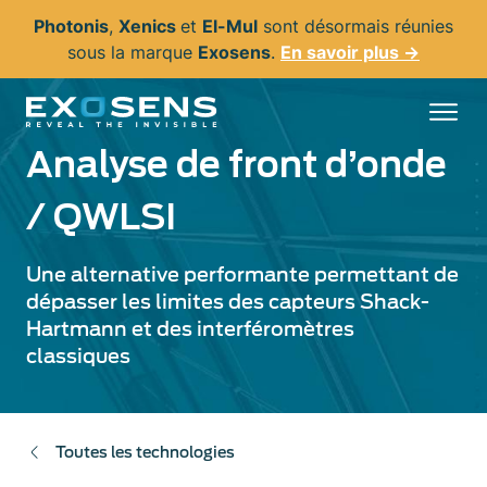
Aller
Photonis
,
Xenics
et
El-Mul
sont désormais réunies
au
sous la marque
Exosens
.
En savoir plus →
contenu
principal
Analyse de front d’onde
/ QWLSI
Une alternative performante permettant de
dépasser les limites des capteurs Shack-
Hartmann et des interféromètres
classiques
Toutes les technologies