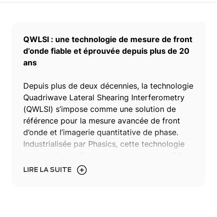
QWLSI : une technologie de mesure de front
d’onde fiable et éprouvée depuis plus de 20
ans
Depuis plus de deux décennies, la technologie
Quadriwave Lateral Shearing Interferometry
(QWLSI) s’impose comme une solution de
référence pour la mesure avancée de front
d’onde et l’imagerie quantitative de phase.
Industrialisée par Phasics, cette technologie
approuvée par l’industrie depuis plus de 20
ans constitue une alternative performante aux
LIRE LA SUITE
capteurs de front d’onde basés sur la
technologie Shack-Hartmann ainsi qu’aux
interféromètres classiques, tels que les
interféromètres de Fizeau et de Twyman-