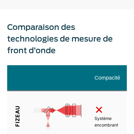
Comparaison des
technologies de mesure de
front d’onde
Compacité
É
✕
FIZEAU
Système
Tr
encombrant