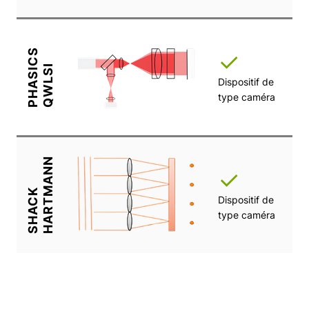
PHASICS
✓
QWLSI
Dispositif de
Él
type caméra
× 
HARTMANN
✓
SHACK
Dispositif de
Fa
type caméra