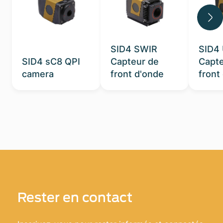
SID4 SWIR
SID4
SID4 sC8 QPI
Capteur de
Capte
camera
front d'onde
front
Rester en contact