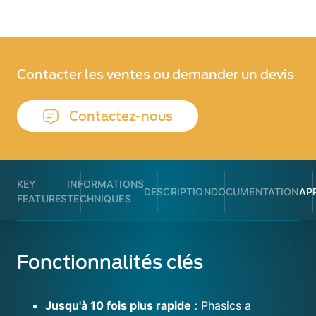
Contacter les ventes ou demander un devis
Contactez-nous
KEY
INFORMATIONS
DESCRIPTION
DOCUMENTATION
AP
FEATURES
TECHNIQUES
Fonctionnalités clés
Jusqu'à 10 fois plus rapide :
Phasics a