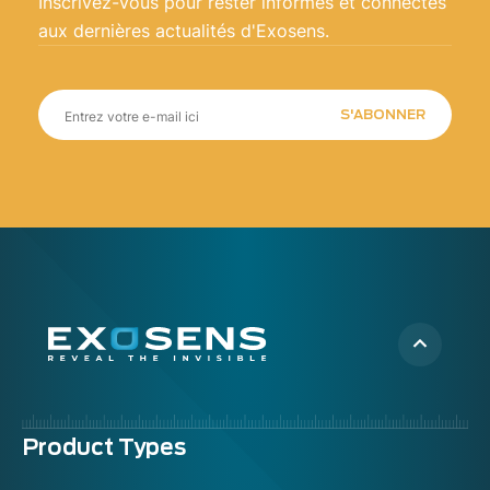
Inscrivez-vous pour rester informés et connectés
aux dernières actualités d'Exosens.
S'ABONNER
Menu
Product Types