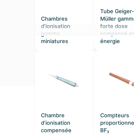
Tube Geiger-
Chambres
Müller gamm
d'ionisation
forte dose
gamma
compensé e
miniatures
énergie
Notre expertise en Nucléa
Chambre
Compteurs
d’ionisation
proportionne
Technologies avancées de déte
compensée
BF₃