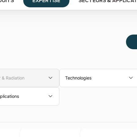
DUITS
EXPERTISE
SECTEURS & APPLICA
 & Radiation
Technologies
lications