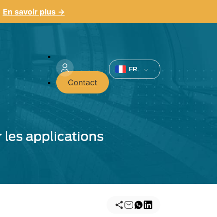
.
En savoir plus →
Menu
du
FR
Contact
compte
de
l'utilisateur
 les applications