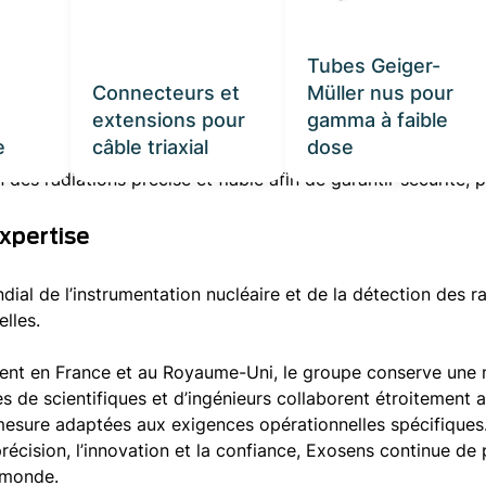
s, surveillance des radiations, installations du cycle du c
Tubes Geiger-
radiations pour les missions spatiales et les environneme
Connecteurs et
Müller nus pour
rveillance dédiés à la sécurité et à la protection
extensions pour
gamma à faible
ure et de détection des radiations pour les applications 
e
câble triaxial
dose
 des radiations précise et fiable afin de garantir sécurité,
expertise
l de l’instrumentation nucléaire et de la détection des ra
elles.
ment en France et au Royaume-Uni, le groupe conserve une m
s de scientifiques et d’ingénieurs collaborent étroitement 
 mesure adaptées aux exigences opérationnelles spécifiques
précision, l’innovation et la confiance, Exosens continue 
e monde.