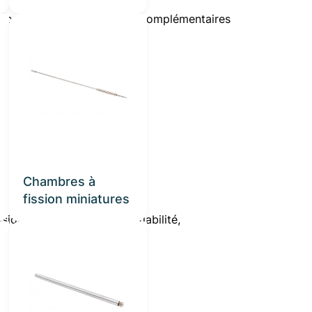
s, porté par des expertises complémentaires
Chambres à
fission miniatures
on, de robustesse et de fiabilité,
tamment :