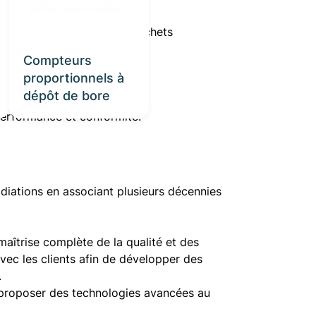
ombustible et gestion des déchets
nts exigeants
Compteurs
proportionnels à
de santé
dépôt de bore
 performance et conformité.
diations en associant plusieurs décennies
aîtrise complète de la qualité et des
avec les clients afin de développer des
.
de proposer des technologies avancées au