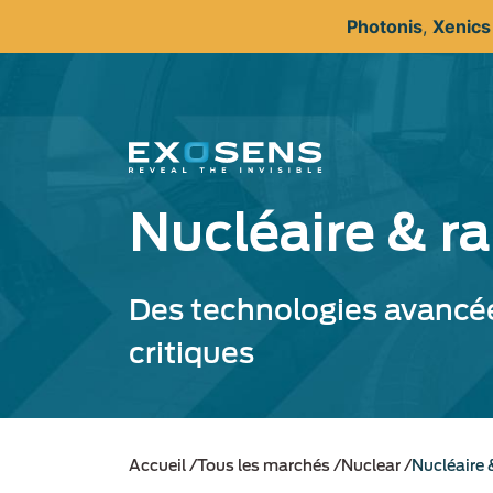
Aller
Photonis
,
Xenic
au
contenu
principal
Nucléaire & ra
Des technologies avancées
critiques
Accueil
Tous les marchés
Nuclear
Nucléaire 