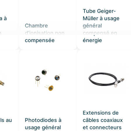
Tube Geiger-
a à
Müller à usage
Chambre
général
n
d’ionisation non
compensé en
compensée
énergie
PLUS DE PRODUITS
ire & radiations
Extensions de
ls au
Photodiodes à
câbles coaxiaux
ction
usage général
et connecteurs