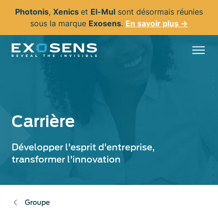
Aller
Photonis
,
Xenics
et
El-Mul
sont désormais réunies
au
sous la marque
Exosens
.
En savoir plus →
contenu
principal
Carrière
Développer l'esprit d'entreprise,
transformer l'innovation
Groupe