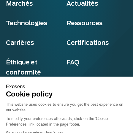
Marchés
Actualités
Technologies
Ressources
Carrières
Certifications
Éthique et
FAQ
conformité
Exosens
Cookie policy
Confidentialité et cookies
This website uses cookies to ensure you get the best experience on
Termes et conditions
our website.
Sitemap
© Exosens 2026, tous droits réservés.
To modify your preferences afterwards, click on the 'Cookie
Preferences' link located in the page footer.
We respect your privacy, here's how.