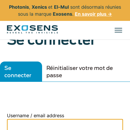
Photonis
,
Xenics
et
El-Mul
sont désormais réunies
sous la marque
Exosens
.
En savoir plus →
Aller
au
Se connecter
contenu
principal
Onglets
Se
Réinitialiser votre mot de
connecter
passe
principaux
Username / email address