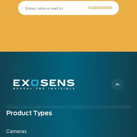
S'ABONNER
Menu
Product Types
footer
Cameras