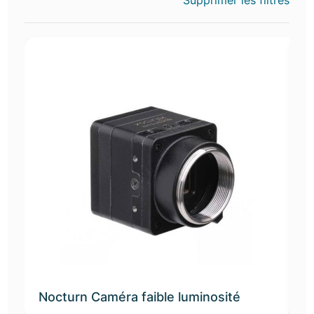
Supprimer les filtres
Nocturn Caméra faible luminosité
D