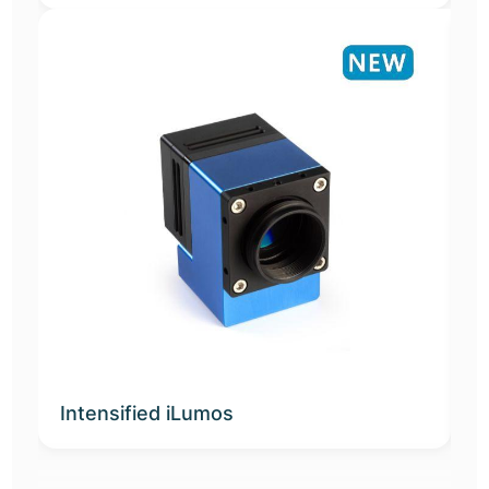
Intensified iLumos
I