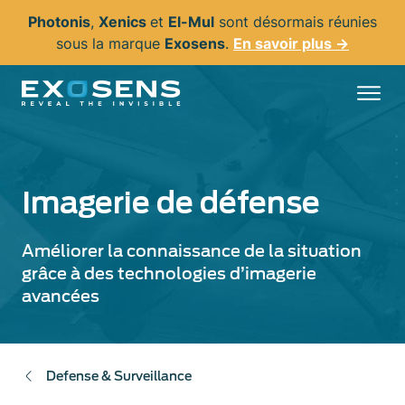
Aller
Photonis
,
Xenics
et
El-Mul
sont désormais réunies
au
sous la marque
Exosens
.
En savoir plus →
contenu
principal
Imagerie de défense
Améliorer la connaissance de la situation
grâce à des technologies d’imagerie
avancées
Defense & Surveillance