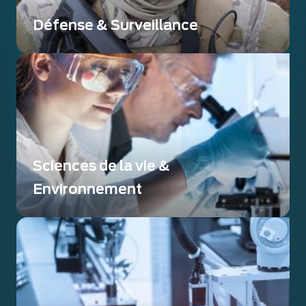
Défense & Surveillance
Des solutions innovantes et de haute qualité,
conçues pour répondre aux exigences des
secteurs de la défense et de la surveillance.
Sciences de la vie &
Environnement
Des solutions d'imagerie et de détection
offrant une qualité d'image élevée ou une
détection de bas niveau afin de permettre des
percées dans le domaine des sciences de la
vie.