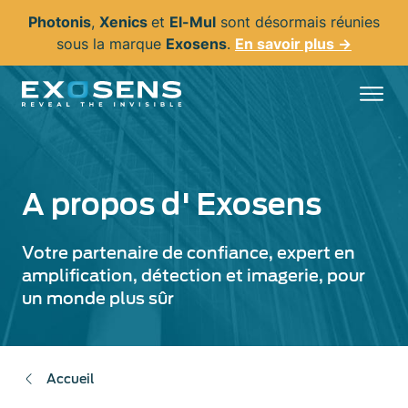
Aller
Photonis
,
Xenics
et
El-Mul
sont désormais réunies
au
sous la marque
Exosens
.
En savoir plus →
contenu
principal
A propos d' Exosens
Votre partenaire de confiance, expert en
amplification, détection et imagerie, pour
un monde plus sûr
Accueil