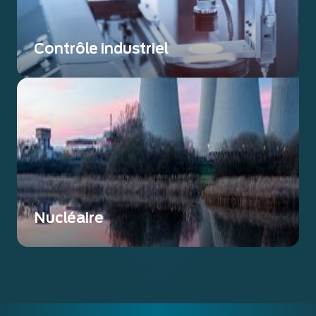
Contrôle industriel
Exosens propose des solutions innovantes qui
élèvent le contrôle et les essais non
destructifs à un niveau supérieur.
Nucléaire
L'instrumentation nucléaire est essentielle
pour garantir la sécurité, la précision et la
conformité dans diverses activités liées au
nucléaire.