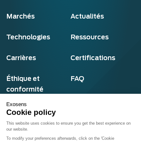
Marchés
Actualités
Technologies
Ressources
Carrières
Certifications
Éthique et
FAQ
conformité
Exosens
Cookie policy
Confidentialité et cookies
This website uses cookies to ensure you get the best experience on
Termes et conditions
our website.
Sitemap
© Exosens 2026, tous droits réservés.
To modify your preferences afterwards, click on the 'Cookie