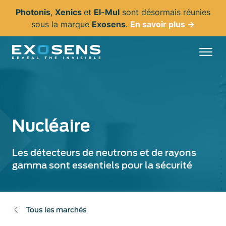
Aller
Photonis
,
Xenics
et
El-Mul
sont désormais réunies
au
sous la marque
Exosens
.
En savoir plus →
contenu
principal
Nucléaire
Les détecteurs de neutrons et de rayons
gamma sont essentiels pour la sécurité
Tous les marchés