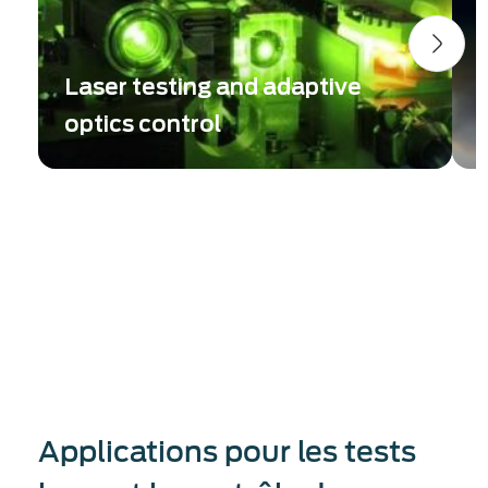
Laser testing and adaptive
optics control
Versatile wavefront sensors meeting laser
M
users' & manufacturers' challenges
p
s
Applications pour les tests