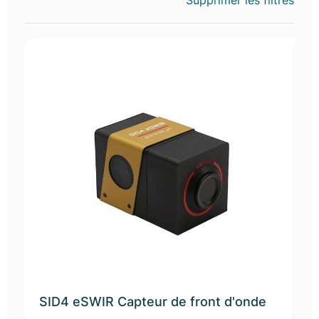
Supprimer les filtres
SID4 eSWIR Capteur de front d'onde
S