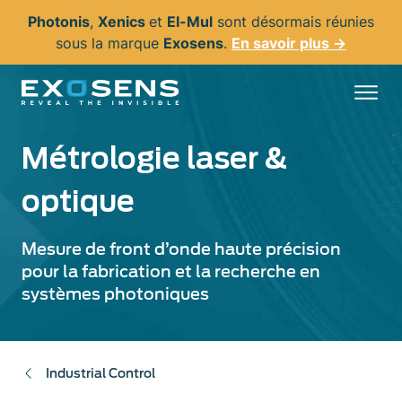
Aller
Photonis
,
Xenics
et
El-Mul
sont désormais réunies
au
sous la marque
Exosens
.
En savoir plus →
contenu
principal
Métrologie laser &
optique
Mesure de front d’onde haute précision
pour la fabrication et la recherche en
systèmes photoniques
Industrial Control