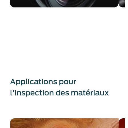
Easy setup for single-shot MTF and WFE
C
measurements
m
Applications pour
l'inspection des matériaux