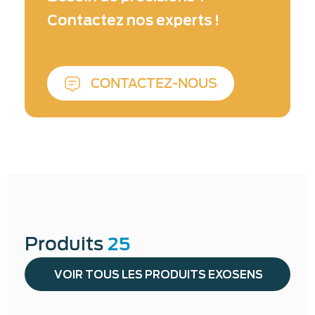
caractérisation avancée des matériaux et au
Contactez nos experts !
traitement laser-matière.
En savoir plus sur
notre expertise en matière de la Métrologie
laser & optique ↓
CONTACTEZ-NOUS
Produits
25
VOIR TOUS LES PRODUITS EXOSENS