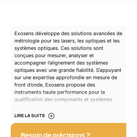
Exosens développe des solutions avancées de
métrologie pour les lasers, les optiques et les
systèmes optiques. Ces solutions sont
conçues pour mesurer, analyser et
accompagner l’alignement des systèmes
optiques avec une grande fiabilité. S’appuyant
sur une expertise approfondie en mesure de
front d’onde, Exosens propose des
instruments haute performance pour la
qualification des composants et systèmes
optiques, la mesure laser et le contrôle
d’optique adaptative à l’aide de miroirs
LIRE LA SUITE
déformables. Exosens propose également des
caméras avancées d’imagerie quantitative de
Besoin de précisions ?
phase (QPI) offrant des capacités dédiées à la