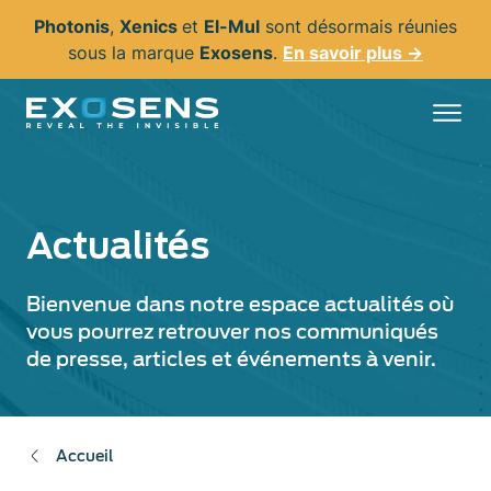
Aller
Photonis
,
Xenics
et
El-Mul
sont désormais réunies
au
sous la marque
Exosens
.
En savoir plus →
contenu
principal
Actualités
Bienvenue dans notre espace actualités où
vous pourrez retrouver nos communiqués
de presse, articles et événements à venir.
Accueil