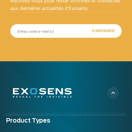
Inscrivez-vous pour rester informés et connectés
aux dernières actualités d'Exosens.
S'ABONNER
Menu
Product Types