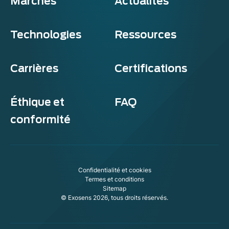
Marchés
Actualités
Technologies
Ressources
Carrières
Certifications
Éthique et
FAQ
conformité
xosens
ookie policy
Confidentialité et cookies
s website uses cookies to ensure you get the best experience on
Termes et conditions
 website.
Sitemap
© Exosens 2026, tous droits réservés.
modify your preferences afterwards, click on the 'Cookie
ferences' link located in the page footer.
respect your privacy, here's how.