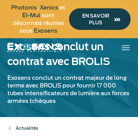
Aller
Photonis
,
Xenics
et
au
El-Mul
sont
EN SAVOIR
contenu
désormais réunies
PLUS
principal
sous
Exosens
Exosens conclut un
contrat avec BROLIS
Exosens conclut un contrat majeur de long
terme avec BROLIS pour fournir 17 000
tubes intensificateurs de lumière aux forces
armées tchèques
Actualités