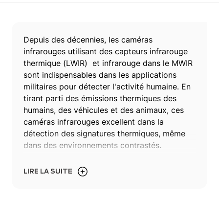
Depuis des décennies, les caméras
infrarouges utilisant des capteurs
infrarouge
thermique (LWIR)
et infrarouge dans le MWIR
sont indispensables dans les applications
militaires pour détecter l'activité humaine. En
tirant parti des émissions thermiques des
humains, des véhicules et des animaux, ces
caméras infrarouges excellent dans la
détection des signatures thermiques, même
dans des environnements contrastés.
En savoir plus sur
la technologie infrarouge
LIRE LA SUITE
Dans cette page, nous découvrez la
technologie LWIR
, ses types de capteurs et
son rôle essentiel dans les applications