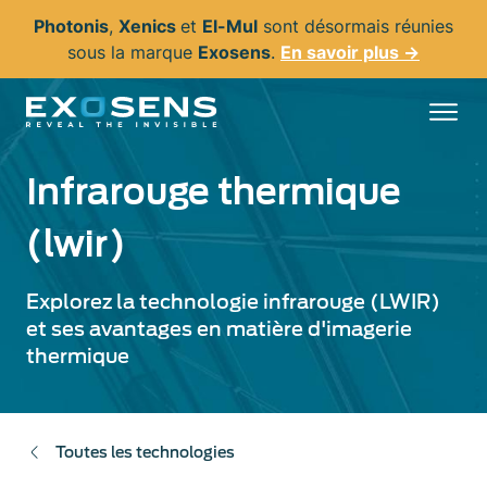
Aller
Photonis
,
Xenics
et
El-Mul
sont désormais réunies
au
sous la marque
Exosens
.
En savoir plus →
contenu
principal
Infrarouge thermique
(lwir)
Explorez la technologie infrarouge (LWIR)
et ses avantages en matière d'imagerie
thermique
Toutes les technologies