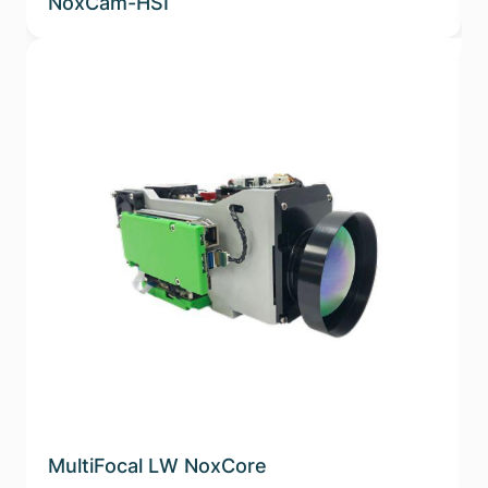
NoxCam-HSI
MultiFocal LW NoxCore