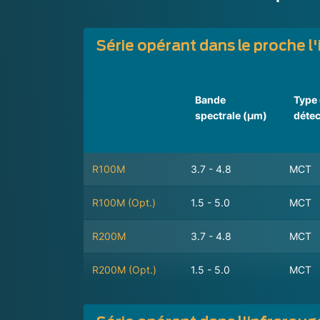
Série opérant dans le proche 
Bande
Type
spectrale (µm)
détec
R100M
3.7 - 4.8
MCT
R100M (Opt.)
1.5 - 5.0
MCT
R200M
3.7 - 4.8
MCT
R200M (Opt.)
1.5 - 5.0
MCT