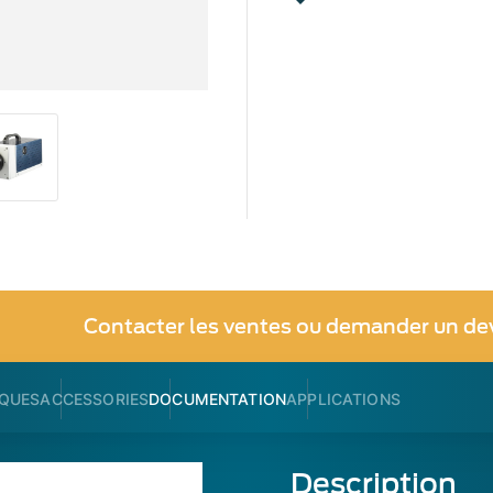
Contacter les ventes ou demander un de
IQUES
ACCESSORIES
DOCUMENTATION
APPLICATIONS
Description