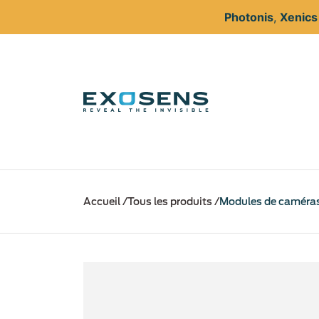
Photonis
,
Xenic
Aller
au
Accueil
Tous les produits
Modules de caméra
contenu
principal