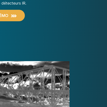
 détecteurs IR.
DÉMO