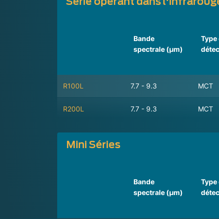
Série opérant dans l'infrarou
Bande
Type
spectrale (µm)
détec
R100L
7.7 - 9.3
MCT
R200L
7.7 - 9.3
MCT
Mini Séries
Bande
Type
spectrale (µm)
détec