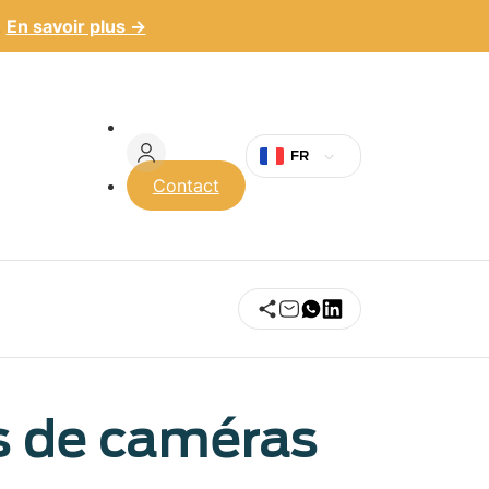
.
En savoir plus →
Menu
du
FR
Contact
compte
de
l'utilisateur
 de caméras