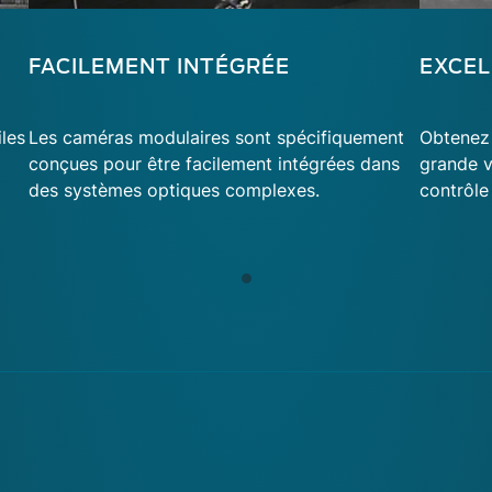
FACILEMENT INTÉGRÉE
EXCEL
les
Les caméras modulaires sont spécifiquement
Obtenez
conçues pour être facilement intégrées dans
grande v
des systèmes optiques complexes.
contrôle 