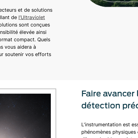
cteurs et de solutions
llant de
l’Ultraviolet
olutions sont conçues
sibilité élevée ainsi
format compact. Quels
ns vous aidera à
our soutenir vos efforts
Faire avancer 
détection pré
L'instrumentation est es
phénomènes physiques c