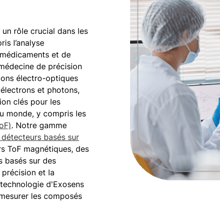
un rôle crucial dans les
is l’analyse
e médicaments et de
a médecine de précision
ions électro-optiques
, électrons et photons,
on clés pour les
u monde, y compris les
oF)
. Notre gamme
détecteurs basés sur
rs ToF magnétiques, des
s basés sur des
 précision et la
 technologie d'Exosens
e mesurer les composés