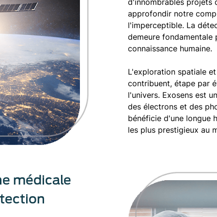
d'innombrables projets 
approfondir notre compré
l'imperceptible. La déte
demeure fondamentale po
connaissance humaine.
L'exploration spatiale et
contribuent, étape par 
l'univers. Exosens est u
des électrons et des pho
bénéficie d'une longue h
les plus prestigieux au 
he médicale
étection