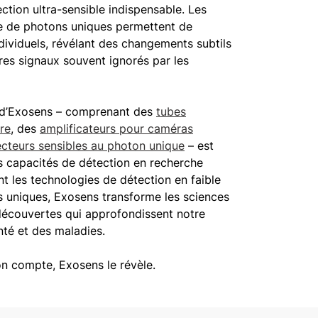
ection ultra-sensible indispensable. Les
 de photons uniques permettent de
dividuels, révélant des changements subtils
res signaux souvent ignorés par les
t d’Exosens – comprenant des
tubes
ère
, des
amplificateurs pour caméras
cteurs sensibles au photon unique
– est
s capacités de détection en recherche
ant les technologies de détection en faible
s uniques, Exosens transforme les sciences
s découvertes qui approfondissent notre
té et des maladies.
n compte, Exosens le révèle.