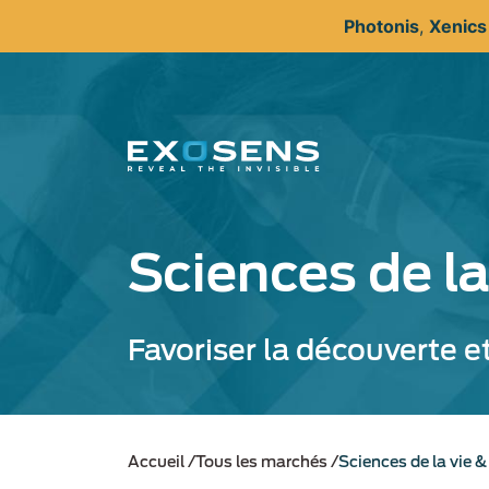
Aller
Photonis
,
Xenic
au
contenu
principal
Sciences de l
Favoriser la découverte et
Accueil
Tous les marchés
Sciences de la vie 