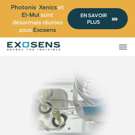
Photonis
,
Xenics
et
El-Mul
sont
EN SAVOIR
désormais réunies
Aller
PLUS
au
sous
Exosens
Tous les produits
contenu
principal