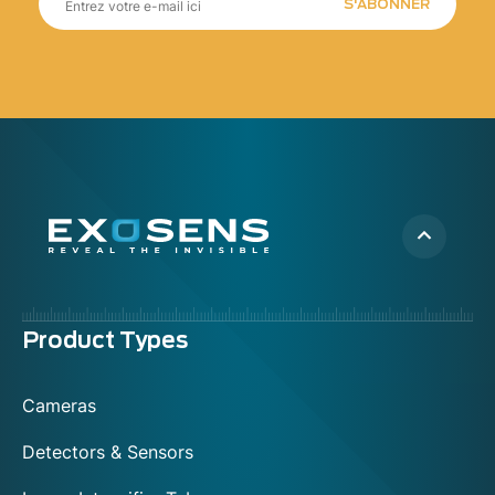
S'ABONNER
Menu
Product Types
footer
Cameras
Detectors & Sensors