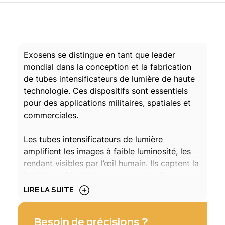
Exosens se distingue en tant que leader
mondial dans la conception et la fabrication
de tubes intensificateurs de lumière de haute
technologie. Ces dispositifs sont essentiels
pour des applications militaires, spatiales et
commerciales.
Les tubes intensificateurs de lumière
amplifient les images à faible luminosité, les
rendant visibles par l’œil humain. Ils captent la
lumière ambiante de sources naturelles,
comme les étoiles ou la lune, ou de sources
LIRE LA SUITE
artificielles, telles que les lampadaires ou les
illuminateurs infrarouges. La lumière est
Besoin de précisions ?
ensuite multipliée des milliers de fois pour