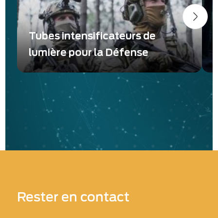
Tubes intensificateurs de
lumière pour la Défense
Découvrez les tubes intensificateurs de
D
vision nocturne Photonis pour la Défense
i
p
Rester en contact