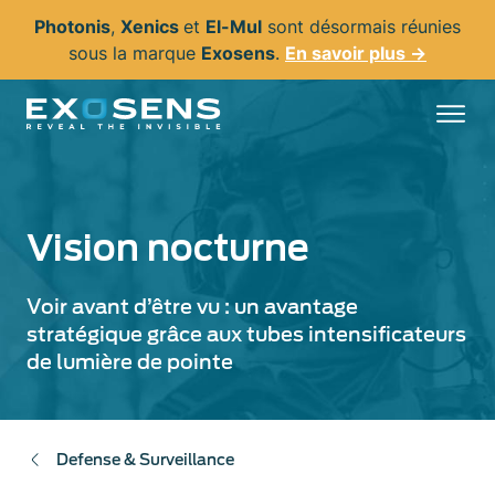
Aller
Photonis
,
Xenics
et
El-Mul
sont désormais réunies
au
sous la marque
Exosens
.
En savoir plus →
contenu
principal
Vision nocturne
Voir avant d’être vu : un avantage
stratégique grâce aux tubes intensificateurs
de lumière de pointe
Defense & Surveillance