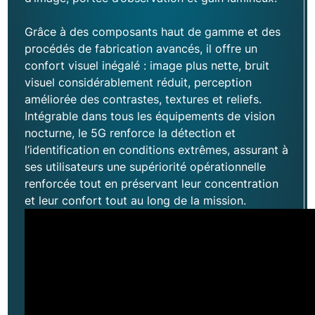
disposer des meilleurs tubes intensificateurs
confère un avantage tactique décisif. Pour
Grâce à des composants haut de gamme et des
obtenir les meilleures images de vision
procédés de fabrication avancés, il offre un
nocturne, il est crucial de choisir des tubes
confort visuel inégalé : image plus nette, bruit
intensificateurs de lumière de qualité.
visuel considérablement réduit, perception
Exosens, avec ses produits à haute
améliorée des contrastes, textures et reliefs.
performance, améliore la connaissance
Intégrable dans tous les équipements de vision
tactique, l’agilité, la mobilité et les capacités
nocturne, le 5G renforce la détection et
de ciblage des opérateurs, même dans les
l’identification en conditions extrêmes, assurant à
nuits les plus sombres. Avec une offre une
ses utilisateurs une supériorité opérationnelle
gamme variée de tubes intensificateurs de
renforcée tout en préservant leur concentration
lumière, Exosens permet aux utilisateurs de
et leur confort tout au long de la mission.
choisir l’équipement le plus adapté à leur
mission.
En savoir plus sur
les tubes intensificateurs de
lumière pour la vision nocturne