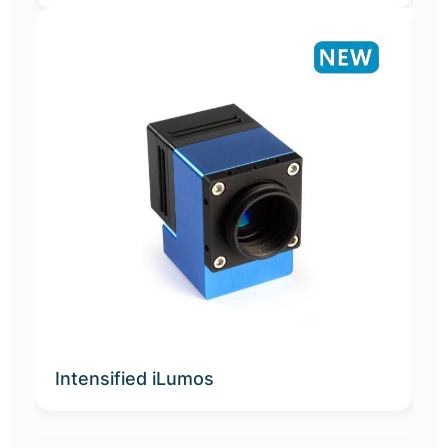
Intensified iLumos
M