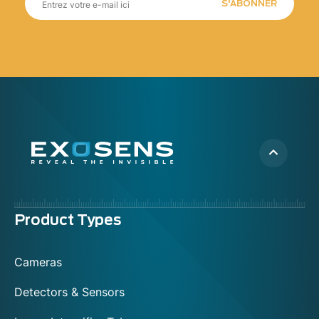
S'ABONNER
Menu
Product Types
footer
Cameras
Detectors & Sensors