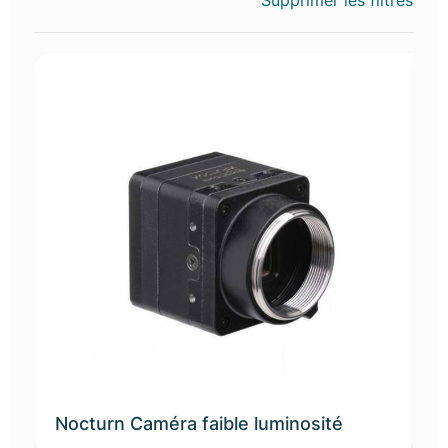
Supprimer les filtres
Nocturn Caméra faible luminosité
S