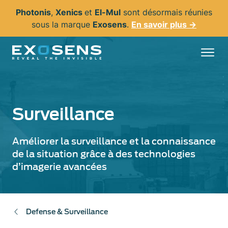
Aller
Photonis
,
Xenics
et
El-Mul
sont désormais réunies
au
sous la marque
Exosens
.
En savoir plus →
contenu
principal
Surveillance
Améliorer la surveillance et la connaissance
de la situation grâce à des technologies
d’imagerie avancées
Defense & Surveillance