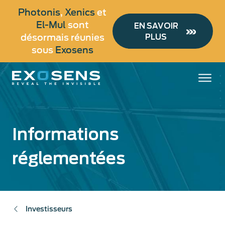
Aller
Photonis
,
Xenics
et
au
El-Mul
sont
EN SAVOIR
contenu
désormais réunies
PLUS
principal
sous
Exosens
Informations
réglementées
Investisseurs