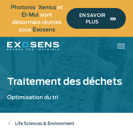
Aller
Photonis
,
Xenics
et
au
El-Mul
sont
EN SAVOIR
contenu
désormais réunies
PLUS
principal
sous
Exosens
Traitement des déchets
Optimisation du tri
Life Sciences & Environment