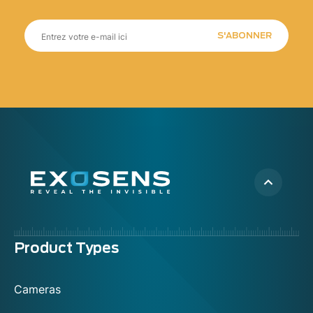
S'ABONNER
Menu
Product Types
footer
Cameras