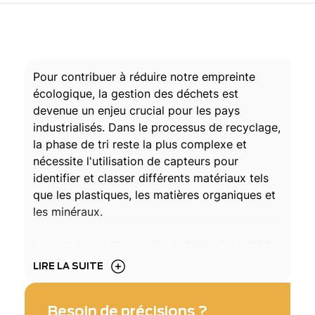
Pour contribuer à réduire notre empreinte
écologique, la gestion des déchets est
devenue un enjeu crucial pour les pays
industrialisés. Dans le processus de recyclage,
la phase de tri reste la plus complexe et
nécessite l'utilisation de capteurs pour
identifier et classer différents matériaux tels
que les plastiques, les matières organiques et
les minéraux.
Les solutions d'imagerie, de l'ultraviolet (UV)
à l'infrarouge (IR), permettent de différencier
LIRE LA SUITE
les matériaux en fonction de leur réponse
spectrale. Exosens propose des caméras
Besoin de précisions ?
ultra-sensibles, faciles à intégrer et à utiliser,