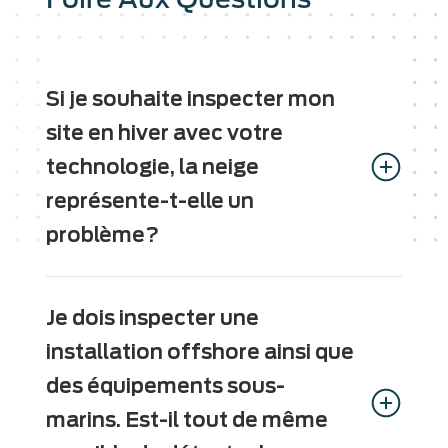
Si je souhaite inspecter mon
site en hiver avec votre
technologie, la neige
représente-t-elle un
problème?
Pas du tout! Notre Hyper-Cam Airborne Mini
fonctionne aussi bien de jour que de nuit, et
Je dois inspecter une
même en présence de neige.
installation offshore ainsi que
des équipements sous-
marins. Est-il tout de même