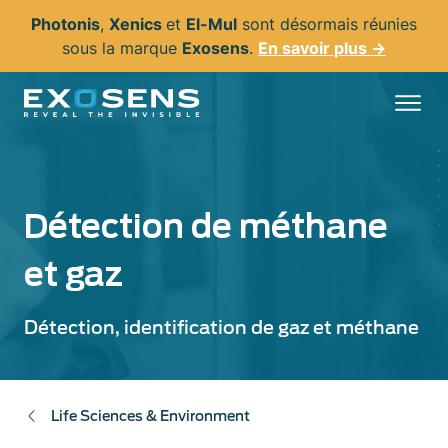
Aller
Photonis
,
Xenics
et
El-Mul
sont désormais réunies
au
sous la marque
Exosens
.
En savoir plus →
contenu
principal
Détection de méthane
et gaz
Détection, identification de gaz et méthane
Life Sciences & Environment