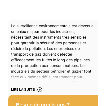
La surveillance environnementale est devenue
un enjeu majeur pour les industriels,
nécessitant des instruments très sensibles
pour garantir la sécurité des personnes et
réduire la pollution. Les entreprises de
transport de gaz doivent détecter
efficacement les fuites le long des pipelines,
de la production aux consommateurs. Les
industriels du secteur pétrolier et gazier font
face aux mêmes défis, notamment pour
contrôler leurs émissions de gaz (NO
,
x
méthane, ammoniac, oxygène, NO, SO
, SO
,
LIRE LA SUITE
2
2
SF
, etc.).
6
Besoin de précisions ?