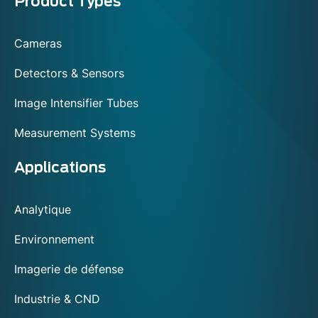
Menu
Product Types
footer
Cameras
Detectors & Sensors
Image Intensifier Tubes
Measurement Systems
Applications
Analytique
Environnement
Imagerie de défense
Industrie & CND