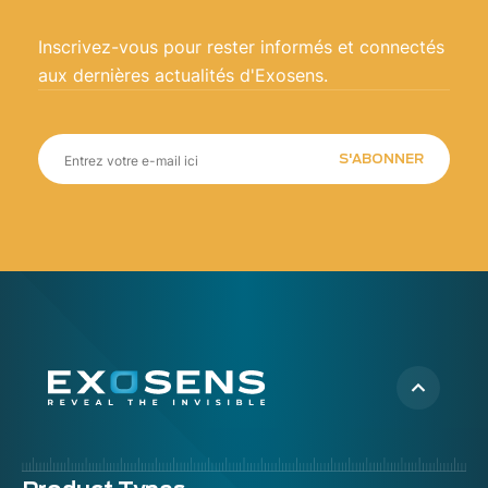
les sources d’émission et prendre les mesures
correctives appropriées.
Inscrivez-vous pour rester informés et connectés
aux dernières actualités d'Exosens.
S'ABONNER