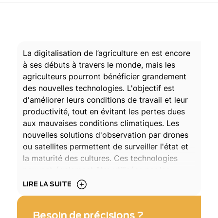
La digitalisation de l’agriculture en est encore
à ses débuts à travers le monde, mais les
agriculteurs pourront bénéficier grandement
des nouvelles technologies. L'objectif est
d'améliorer leurs conditions de travail et leur
productivité, tout en évitant les pertes dues
aux mauvaises conditions climatiques. Les
nouvelles solutions d'observation par drones
ou satellites permettent de surveiller l'état et
la maturité des cultures. Ces technologies
peuvent également être utilisées par les
organismes forestiers pour analyser les sols et
LIRE LA SUITE
les feuilles.
Besoin de précisions ?
Exosens propose une large gamme de