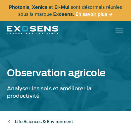
Aller
Photonis
,
Xenics
et
El-Mul
sont désormais réunies
au
sous la marque
Exosens
.
En savoir plus →
contenu
principal
Observation agricole
Analyser les sols et améliorer la
productivité
Life Sciences & Environment