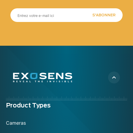
S'ABONNER
Menu
Product Types
footer
Cameras