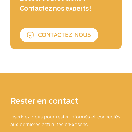
caméras à haute sensibilité, capables d'imager
Contactez nos experts !
les cultures 24 heures sur 24, y compris la
nuit, aidant ainsi les agriculteurs et industriels
à surveiller leurs plantations. Exosens est un
leader mondial des technologies
CONTACTEZ-NOUS
d'amplification, de détection et d'imagerie, et
a réussi à intégrer avec succès des capteurs
d'image dans des dispositifs d'observation.
Rester en contact
Inscrivez-vous pour rester informés et connectés
aux dernières actualités d'Exosens.