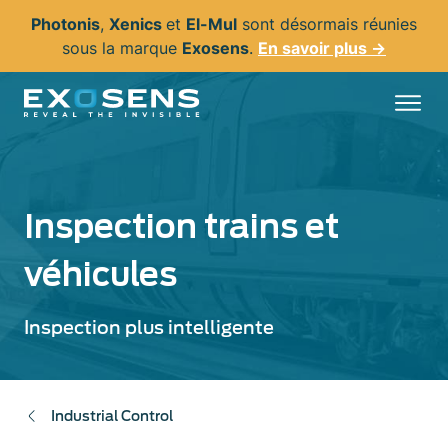
Aller
Photonis
,
Xenics
et
El-Mul
sont désormais réunies
au
sous la marque
Exosens
.
En savoir plus →
contenu
principal
Inspection trains et
véhicules
Inspection plus intelligente
Industrial Control