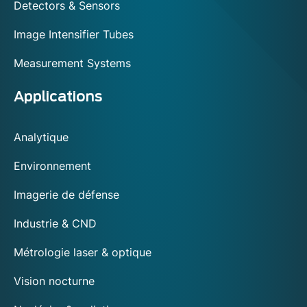
Detectors & Sensors
sécurité. En fin de compte, l'utilisation de la
technologie d'imagerie IR d'Exosens dans les
Image Intensifier Tubes
inspections des trains et des véhicules offre
de nombreux avantages, de la détection
Measurement Systems
précoce des problèmes potentiels à
l'amélioration de la sécurité et de la précision.
Applications
En exploitant cette technologie, les
entreprises de transport peuvent optimiser
Analytique
leurs processus d'inspection et améliorer la
sécurité et l'efficacité de leurs opérations.
Environnement
Imagerie de défense
Industrie & CND
Métrologie laser & optique
Vision nocturne