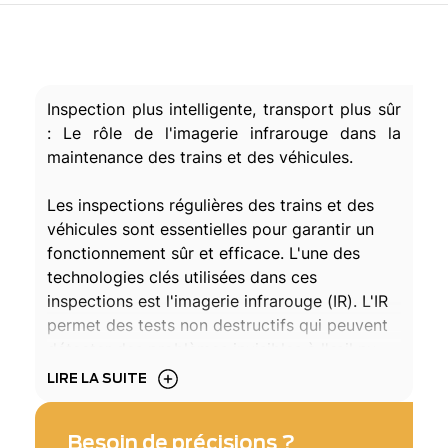
Inspection plus intelligente, transport plus sûr
: Le rôle de l'imagerie infrarouge dans la
maintenance des trains et des véhicules.
Les inspections régulières des trains et des
véhicules sont essentielles pour garantir un
fonctionnement sûr et efficace. L'une des
technologies clés utilisées dans ces
inspections est l'imagerie infrarouge (IR). L'IR
permet des tests non destructifs qui peuvent
détecter des problèmes invisibles à l'œil nu.
Cette technologie infrarouge est utilisée à
LIRE LA SUITE
diverses étapes du processus d'inspection,
comme l'identification des points chauds dans
Besoin de précisions ?
le compartiment moteur, la détection des