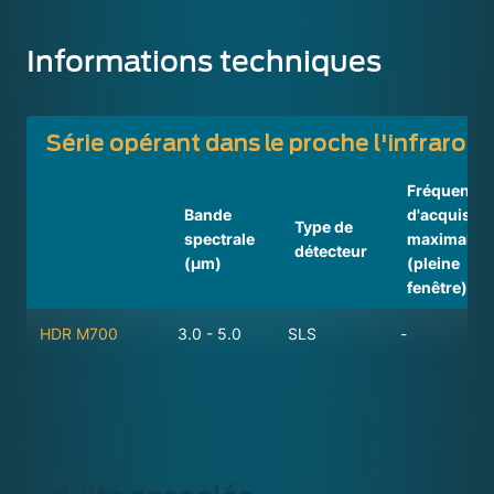
Informations techniques
Série opérant dans le proche l'infrar
Fréquence
Bande
d'acquisiti
Type de
spectrale
maximale
détecteur
(µm)
(pleine
fenêtre) (H
HDR M700
3.0 - 5.0
SLS
-