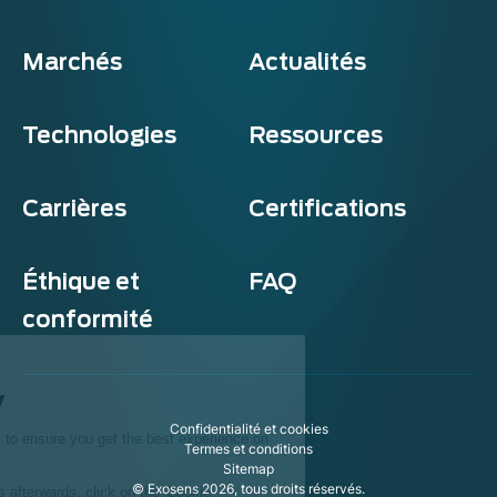
Marchés
Actualités
Technologies
Ressources
Carrières
Certifications
Éthique et
FAQ
conformité
Exosens
Cookie policy
Confidentialité et cookies
This website uses cookies to ensure you get the best experience on
Termes et conditions
our website.
Sitemap
© Exosens 2026, tous droits réservés.
To modify your preferences afterwards, click on the 'Cookie