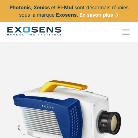
Photonis
,
Xenics
et
El-Mul
sont désormais réunies
sous la marque
Exosens
.
En savoir plus →
Aller
au
Tous les produits
contenu
principal