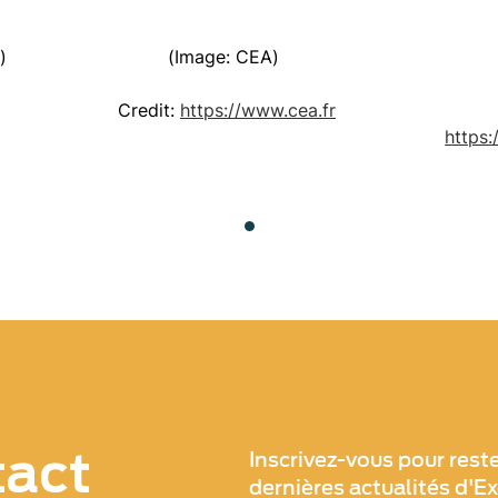
)
(Image: CEA)
Credit:
https://www.cea.fr
https:
tact
Inscrivez-vous pour rest
dernières actualités d'E