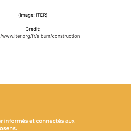
(Image: ITER)
Credit:
//www.iter.org/fr/album/construction
er informés et connectés aux
xosens.