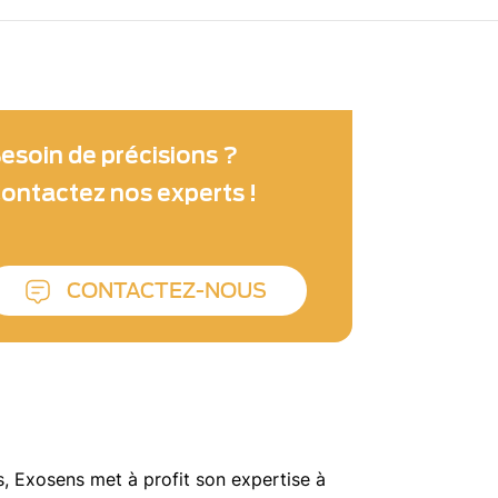
esoin de précisions ?
ontactez nos experts !
CONTACTEZ-NOUS
, Exosens met à profit son expertise à