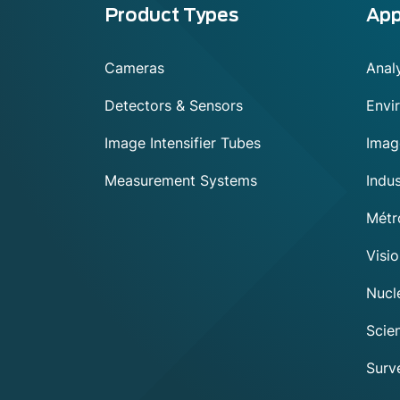
Menu
Product Types
App
footer
Cameras
Anal
Detectors & Sensors
Envi
Image Intensifier Tubes
Imag
Measurement Systems
Indu
Métr
Visi
Nuclé
Scien
Surve