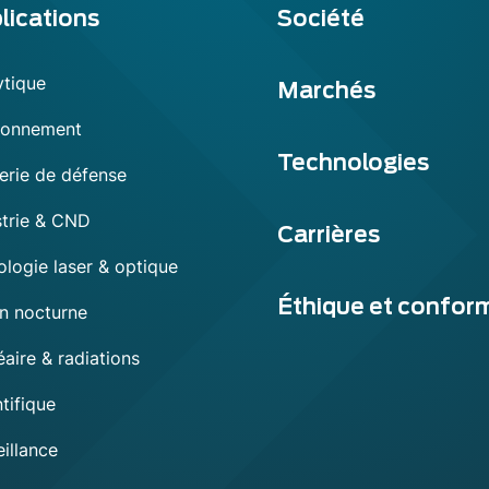
lications
Société
ytique
Marchés
ronnement
Technologies
erie de défense
strie & CND
Carrières
ologie laser & optique
Éthique et confor
on nocturne
aire & radiations
tifique
illance