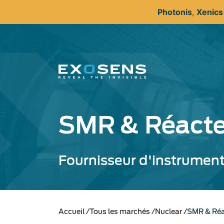
Aller
Photonis
,
Xenic
au
contenu
principal
SMR & Réacte
Fournisseur d'instrument
Accueil
Tous les marchés
Nuclear
SMR & Réa