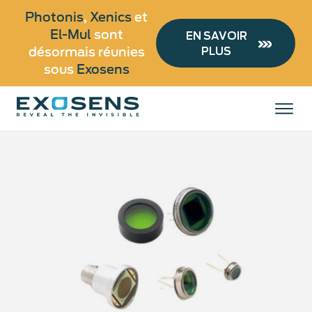
Photonis
,
Xenics
et
El-Mul
sont
EN SAVOIR
désormais réunies
Aller
PLUS
au
sous
Exosens
Tous les produits
contenu
principal