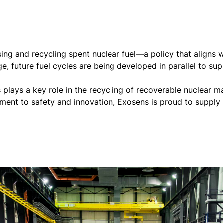
té et de l’innovation, Exosens est fier de fournir
nstallations de traitement du combustible
ing and recycling spent nuclear fuel—a policy that aligns 
 future fuel cycles are being developed in parallel to sup
plays a key role in the recycling of recoverable nuclear ma
ment to safety and innovation, Exosens is proud to supply