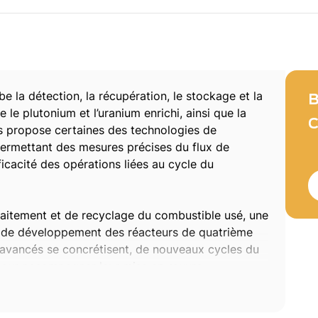
e la détection, la récupération, le stockage et la
B
e le plutonium et l’uranium enrichi, ainsi que la
C
s propose certaines des technologies de
permettant des mesures précises du flux de
fficacité des opérations liées au cycle du
raitement et de recyclage du combustible usé, une
ue de développement des réacteurs de quatrième
avancés se concrétisent, de nouveaux cycles du
 pour accompagner leur mise en œuvre.
osens joue un rôle clé dans le recyclage des
stion sécurisée des déchets radioactifs. Fort d’un