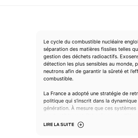
Le cycle du combustible nucléaire englob
séparation des matières fissiles telles qu
gestion des déchets radioactifs. Exosen
détection les plus sensibles au monde, 
neutrons afin de garantir la sûreté et l’e
combustible.
La France a adopté une stratégie de ret
politique qui s’inscrit dans la dynamiq
génération. À mesure que ces systèmes 
combustible sont élaborés en parallèle
LIRE LA SUITE
En étroite collaboration avec ORANO, Ex
matières nucléaires valorisables et la ge