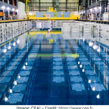
r
(Image: CEA) – Credit:
https://www.cea.fr