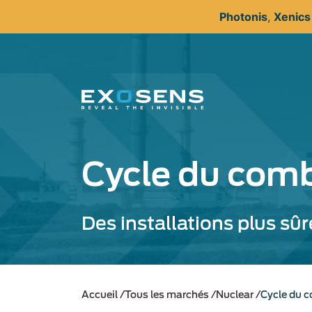
Aller
Photonis
,
Xenic
au
contenu
principal
Cycle du comb
Des installations plus sûr
Accueil
Tous les marchés
Nuclear
Cycle du c