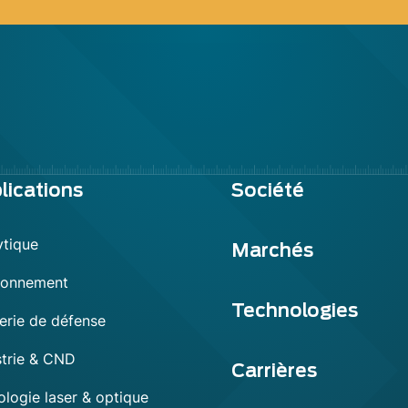
lications
Société
ytique
Marchés
ronnement
Technologies
erie de défense
strie & CND
Carrières
ologie laser & optique