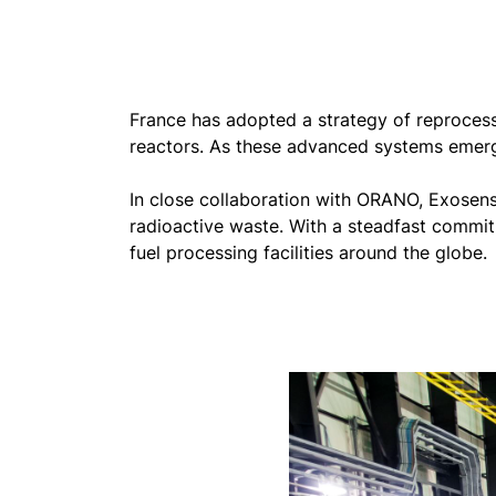
engagement constant en faveur de la sûre
des systèmes de détection avancés aux i
nucléaire à travers le monde.
France has adopted a strategy of reprocess
reactors. As these advanced systems emerge,
In close collaboration with ORANO, Exosens 
radioactive waste. With a steadfast commit
fuel processing facilities around the globe.