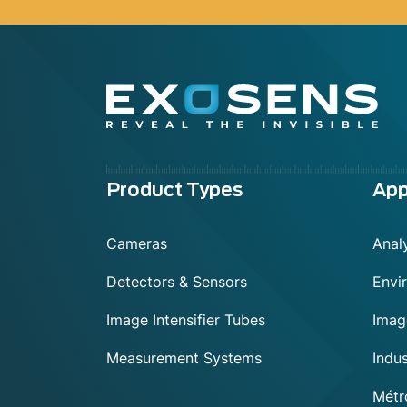
Menu
Product Types
App
footer
Cameras
Anal
Detectors & Sensors
Envi
Image Intensifier Tubes
Imag
Measurement Systems
Indu
Métr