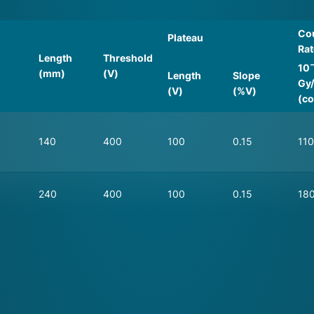
Co
Plateau
Rat
Length
Threshold
10
(mm)
(V)
Length
Slope
Gy
(V)
(%V)
(co
140
400
100
0.15
110
240
400
100
0.15
18