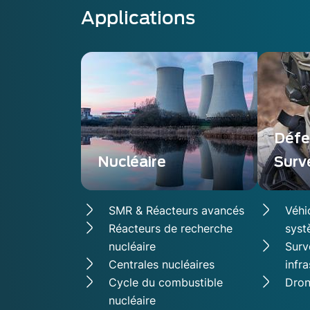
Applications
Défe
Nucléaire
Surv
SMR & Réacteurs avancés
Véhi
Réacteurs de recherche
syst
nucléaire
Surv
Centrales nucléaires
infr
Cycle du combustible
Dron
nucléaire