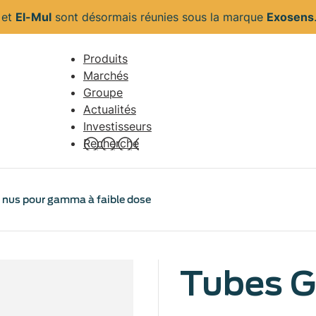
s
et
El-Mul
sont désormais réunies sous la marque
Exosens
Produits
Navigation
Marchés
principale
Groupe
Actualités
Investisseurs
Recherche
r nus pour gamma à faible dose
Tubes G