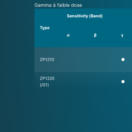
Gamma à faible dose
Sensitivity (Band)
Type
α
β
γ
ZP1210
●
ZP1220
●
(/01)