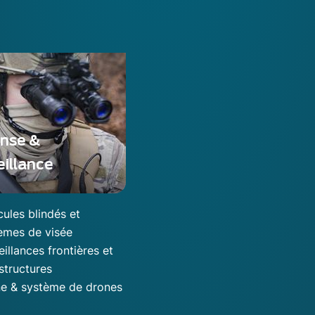
nse &
eillance
cules blindés et
èmes de visée
eillances frontières et
astructures
e & système de drones