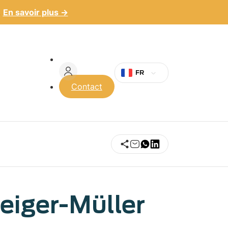
.
En savoir plus →
Menu
du
FR
Contact
compte
de
l'utilisateur
eiger-Müller