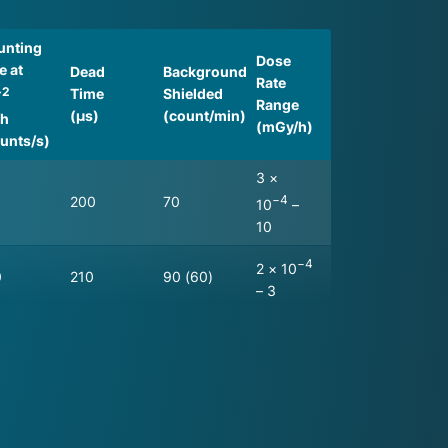
unting
Dose
e at
Dead
Background
Rate
−2
Time
Shielded
Range
(µs)
(count/min)
/h
(mGy/h)
unts/s)
3 ×
200
70
−4
10
–
10
−4
2 × 10
0
210
90 (60)
– 3