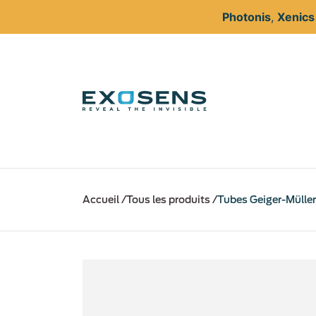
Photonis
,
Xenic
Aller
au
Accueil
Tous les produits
Tubes Geiger-Mülle
contenu
principal