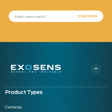
S'ABONNER
Menu
Product Types
footer
Cameras