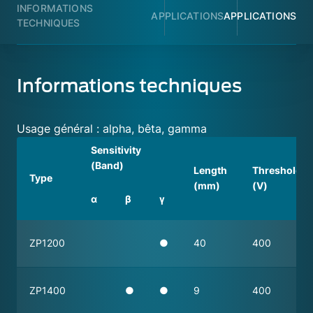
INFORMATIONS
APPLICATIONS
APPLICATIONS
TECHNIQUES
Informations techniques
Usage général : alpha, bêta, gamma
Sensitivity
(Band)
Length
Threshold
Type
(mm)
(V)
α
β
γ
ZP1200
●
40
400
ZP1400
●
●
9
400