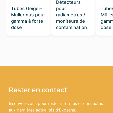
Détecteurs
Tubes Geiger-
pour
Tubes
Müller nus pour
radiamètres /
Mülle
gamma à forte
moniteurs de
gamma
dose
contamination
dose
Rester en contact
Inscrivez-vous pour rester informés et connectés
aux dernières actualités d'Exosens.