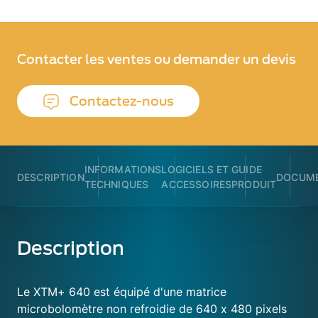
Contacter les ventes ou demander un devis
Contactez-nous
INFORMATIONS
LOGICIELS ET
GUIDE
DESCRIPTION
DOCUME
TECHNIQUES
ACCESSOIRES
PRODUIT
Description
Le XTM+ 640 est équipé d'une matrice
microbolomètre non refroidie de 640 x 480 pixels