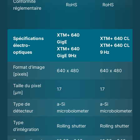
Conformité
RoHS
RoHS
réglementaire
XTM+ 640
Spécifications
XTM+ 640 CL
GigE
électro-
XTM+ 640 CL
XTM+ 640
optiques
9 Hz
GigE 9Hz
Format d'image
640 x 480
640 x 480
[pixels]
Taille du pixel
17
17
[µm]
Type de
a-Si
a-Si
détecteur
microbolometer
microbolometer
Type
Rolling shutter
Rolling shutter
d'intégration