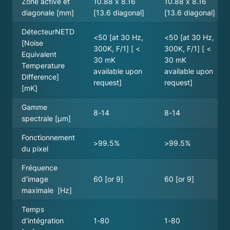
Zone active et
10.88 x 8.16
10.88 x 8.16
diagonale [mm]
[13.6 diagonal]
[13.6 diagonal]
DétecteurNETD
<50 [at 30 Hz,
<50 [at 30 Hz,
[Noise
300K, F/1] [ <
300K, F/1] [ <
Equivalent
30 mK
30 mK
Temperature
available upon
available upon
Difference]
request]
request]
[mK]
Gamme
8-14
8-14
spectrale [µm]
Fonctionnement
>99.5%
>99.5%
du pixel
Fréquence
d'image
60 [or 9]
60 [or 9]
maximale [Hz]
Temps
d'intégration
1-80
1-80