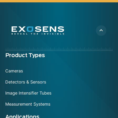
Menu
Product Types
footer
Cameras
Detectors & Sensors
Image Intensifier Tubes
Measurement Systems
Applications