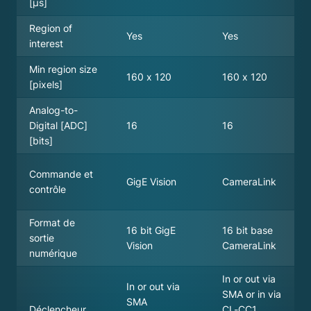
[µs]
Region of
Yes
Yes
interest
Min region size
160 x 120
160 x 120
[pixels]
Analog-to-
Digital [ADC]
16
16
[bits]
Commande et
GigE Vision
CameraLink
contrôle
Format de
16 bit GigE
16 bit base
sortie
Vision
CameraLink
numérique
In or out via
In or out via
SMA or in via
SMA
Déclencheur
CL-CC1