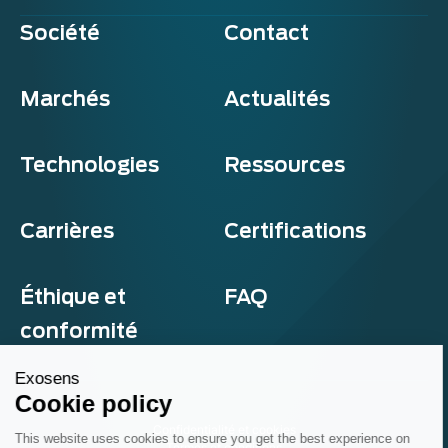
Société
Contact
Marchés
Actualités
Technologies
Ressources
Carrières
Certifications
Éthique et
FAQ
conformité
Exosens
Cookie policy
Confidentialité et cookies
This website uses cookies to ensure you get the best experience on
Termes et conditions