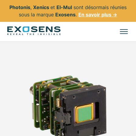
Photonis
,
Xenics
et
El-Mul
sont désormais réunies
sous la marque
Exosens
.
En savoir plus →
Aller
au
Tous les produits
contenu
principal