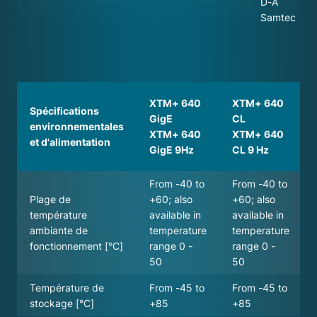
D-A
Samtec
XTM+ 640
XTM+ 640
Spécifications
GigE
CL
environnementales
XTM+ 640
XTM+ 640
et d'alimentation
GigE 9Hz
CL 9 Hz
From -40 to
From -40 to
Plage de
+60; also
+60; also
température
available in
available in
ambiante de
temperature
temperature
fonctionnement [°C]
range 0 -
range 0 -
50
50
Température de
From -45 to
From -45 to
stockage [°C]
+85
+85