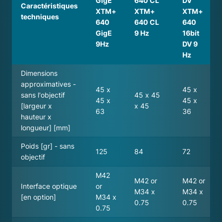
GigE
640 CL
DV
Caractéristiques
XTM+
XTM+
XTM+
techniques
640
640 CL
640
GigE
9 Hz
16bit
9Hz
DV 9
Hz
Dimensions
approximatives -
45 x
45 x
sans l'objectif
45 x 45
45 x
45 x
[largeur x
x 45
63
36
hauteur x
longueur] [mm]
Poids [gr] - sans
125
84
72
objectif
M42
M42 or
M42 or
Interface optique
or
M34 x
M34 x
[en option]
M34 x
0.75
0.75
0.75