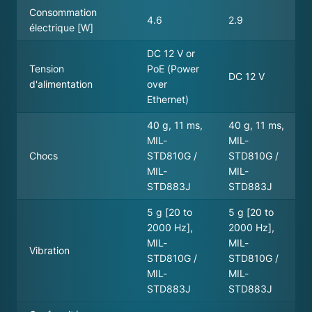
Consommation
4.6
2.9
électrique [W]
DC 12 V or
Tension
PoE (Power
DC 12 V
d'alimentation
over
Ethernet)
40 g, 11 ms,
40 g, 11 ms,
MIL-
MIL-
Chocs
STD810G /
STD810G /
MIL-
MIL-
STD883J
STD883J
5 g [20 to
5 g [20 to
2000 Hz],
2000 Hz],
MIL-
MIL-
Vibration
STD810G /
STD810G /
MIL-
MIL-
STD883J
STD883J