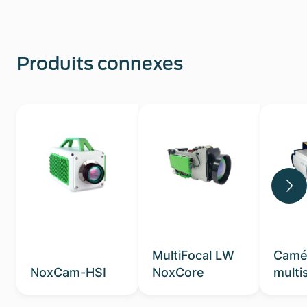
Produits connexes
MultiFocal LW
Camé
NoxCam-HSI
NoxCore
multi