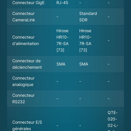
Connecteur GigE
RJ-45
-
-
Connecteur
Standard
-
-
CameraLink
SDR
Hirose
Hirose
Connecteur
HR10-
HR10-
-
d'alimentation
7R-SA
7R-SA
[73]
[73]
Connecteur de
SMA
SMA
-
déclenchement
Connecteur
-
-
-
analogique
Connecteur
-
-
-
RS232
QTE-
020-
Connecteur E/S
-
-
02-L-
générales