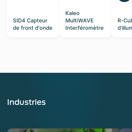
Kaleo
SID4 Capteur
MultiWAVE
R-Cu
de front d'onde
Interféromètre
d'illu
Industries