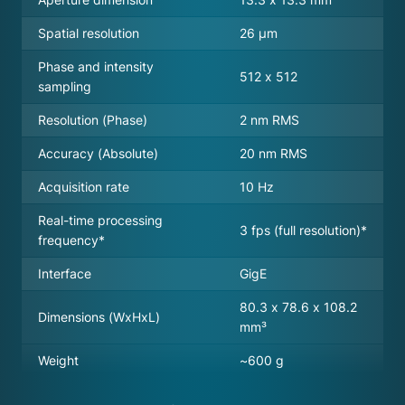
Spatial resolution
26 µm
Phase and intensity
512 x 512
sampling
Resolution (Phase)
2 nm RMS
Accuracy (Absolute)
20 nm RMS
Acquisition rate
10 Hz
Real-time processing
3 fps (full resolution)*
frequency*
Interface
GigE
80.3 x 78.6 x 108.2
Dimensions (WxHxL)
mm³
Weight
~600 g