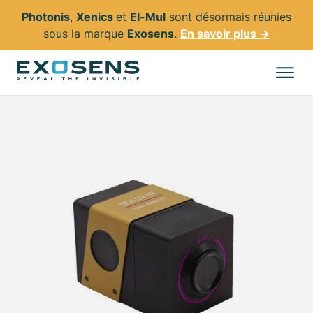
Photonis
,
Xenics
et
El-Mul
sont désormais réunies
sous la marque
Exosens
.
En savoir plus →
Aller
au
Tous les produits
contenu
principal