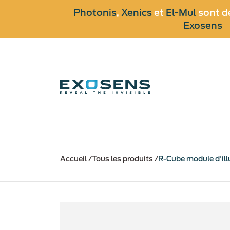
Photonis
,
Xenics
et
El-Mul
sont d
Exosens
Aller
au
Accueil
Tous les produits
R-Cube module d'il
contenu
principal