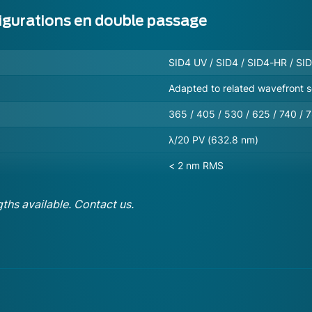
igurations en double passage
SID4 UV / SID4 / SID4-HR / S
Adapted to related wavefront s
365 / 405 / 530 / 625 / 740 / 
λ/20 PV (632.8 nm)
< 2 nm RMS
hs available. Contact us.