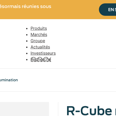
ésormais réunies sous
EN 
Produits
Navigation
Marchés
principale
Groupe
Actualités
Investisseurs
Recherche
lumination
R-Cube