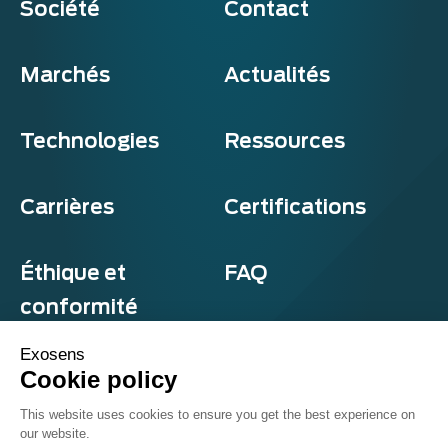
Société
Contact
Marchés
Actualités
Technologies
Ressources
Carrières
Certifications
Éthique et
FAQ
conformité
Exosens
Cookie policy
Confidentialité et cookies
This website uses cookies to ensure you get the best experience on
Termes et conditions
our website.
Sitemap