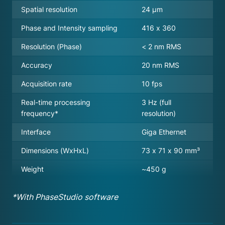
Spatial resolution
24 µm
Phase and Intensity sampling
416 x 360
Resolution (Phase)
< 2 nm RMS
Accuracy
20 nm RMS
Acquisition rate
10 fps
Real-time processing
3 Hz (full
frequency*
resolution)
Interface
Giga Ethernet
Dimensions (WxHxL)
73 x 71 x 90 mm³
Weight
~450 g
*With PhaseStudio software