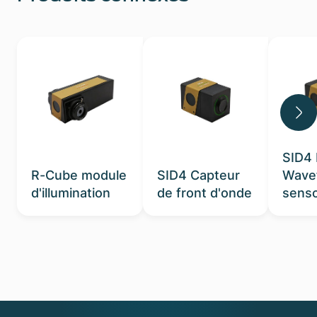
SID4
R-Cube module
SID4 Capteur
Wave
d'illumination
de front d'onde
sens