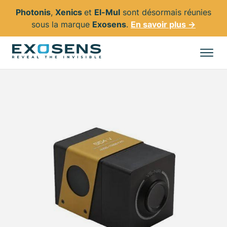
Photonis
,
Xenics
et
El-Mul
sont désormais réunies
sous la marque
Exosens
.
En savoir plus →
Aller
au
Tous les produits
contenu
principal