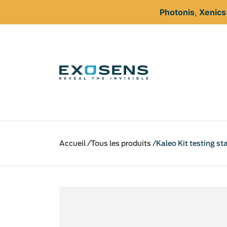
Photonis
,
Xenic
Aller
au
Accueil
Tous les produits
Kaleo Kit testing st
contenu
principal