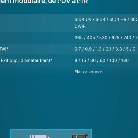
nt modulaire, de l'UV à l'IR
SID4 UV / SID4 / SID4 HR / SI
DWIR
365 / 405 / 530 / 625 / 740 / 
(F#)*
0.7 / 0.9 / 1.3 / 2.1 / 3.3 / 5 / 9
Exit pupil diameter (mm)*
8 / 15 / 30 / 60 / 100 / 130
Flat or sphere