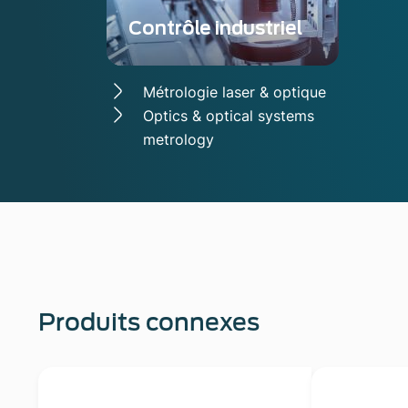
Contrôle industriel
Métrologie laser & optique
Optics & optical systems
metrology
Produits connexes