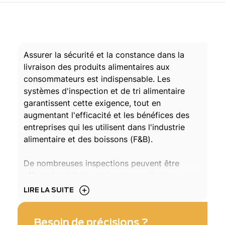
Assurer la sécurité et la constance dans la
livraison des produits alimentaires aux
consommateurs est indispensable. Les
systèmes d'inspection et de tri alimentaire
garantissent cette exigence, tout en
augmentant l'efficacité et les bénéfices des
entreprises qui les utilisent dans l'industrie
alimentaire et des boissons (F&B).
De nombreuses inspections peuvent être
effectuées à l’aide de longueurs d'onde
infrarouges et de systèmes d'imagerie. Dans
LIRE LA SUITE
les systèmes de tri alimentaire, le SWIR est
utilisé pour détecter et éliminer les
Besoin de précisions ?
contaminants étrangers, principalement dans