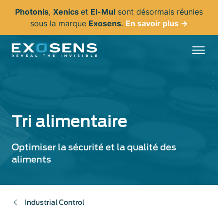
Aller
Photonis
,
Xenics
et
El-Mul
sont désormais réunies
au
sous la marque
Exosens
.
En savoir plus →
contenu
principal
Tri alimentaire
Optimiser la sécurité et la qualité des
aliments
Industrial Control