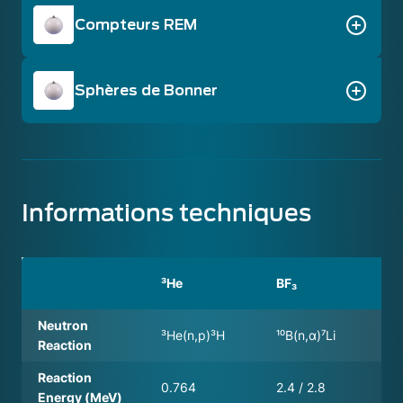
Compteurs REM
Sphères de Bonner
Informations techniques
Bo
³He
BF₃
Lin
Neutron
³He(n,p)³H
¹⁰B(n,α)⁷Li
¹⁰B(
Reaction
Reaction
0.764
2.4 / 2.8
2.4
Energy (MeV)