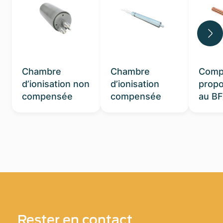
Chambre
Chambre
Comp
d’ionisation non
d’ionisation
propo
compensée
compensée
au BF
Rester en contact