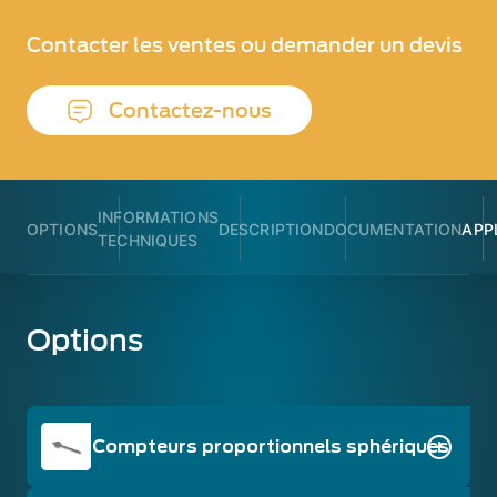
Contacter les ventes ou demander un devis
Contactez-nous
INFORMATIONS
OPTIONS
DESCRIPTION
DOCUMENTATION
APP
TECHNIQUES
Options
Compteurs proportionnels sphériques