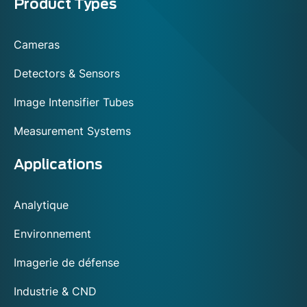
Menu
Product Types
footer
Cameras
Detectors & Sensors
Image Intensifier Tubes
Measurement Systems
Applications
Analytique
Environnement
Imagerie de défense
Industrie & CND