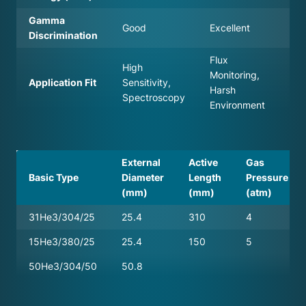
Gamma
Good
Excellent
Exc
Discrimination
Flux
Flu
High
Monitoring,
Mon
Application Fit
Sensitivity,
Harsh
Gen
Spectroscopy
Environment
Det
External
Active
Gas
Basic Type
Diameter
Length
Pressure
(mm)
(mm)
(atm)
31He3/304/25
25.4
310
4
15He3/380/25
25.4
150
5
50He3/304/50
50.8