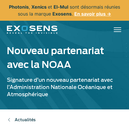
Aller
Photonis
,
Xenics
et
El-Mul
sont désormais réunies
au
sous la marque
Exosens
.
En savoir plus →
contenu
principal
Nouveau partenariat
avec la NOAA
Signature d’un nouveau partenariat avec
l’Administration Nationale Océanique et
Atmosphérique
Actualités