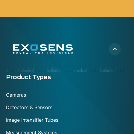
Menu
Product Types
footer
Cameras
Detectors & Sensors
Image Intensifier Tubes
Measurement Systems