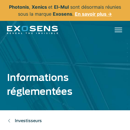
Aller
Photonis
,
Xenics
et
El-Mul
sont désormais réunies
au
sous la marque
Exosens
.
En savoir plus →
contenu
principal
Informations
réglementées
Investisseurs