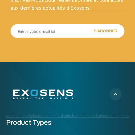
Inscrivez-vous pour rester informés et connectés
aux dernières actualités d'Exosens.
S'ABONNER
Menu
Product Types