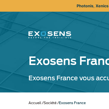
Aller
Photonis
,
Xenic
au
contenu
principal
Exosens Fran
Exosens France vous accue
Accueil
Société
Exosens France