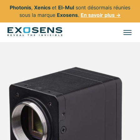
Photonis
,
Xenics
et
El-Mul
sont désormais réunies
sous la marque
Exosens
.
En savoir plus →
Aller
au
Tous les produits
contenu
principal