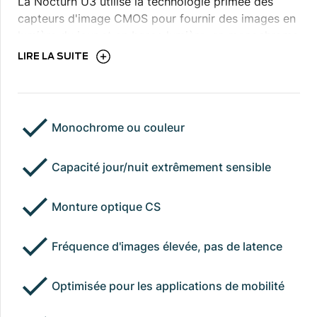
La Nocturn U3 utilise la technologie primée des
capteurs d'image CMOS pour fournir des images en
lumière du jour et en basse lumière, en monochrome
ou en couleur, pour un éventail varié d'applications
LIRE LA SUITE
telles que la vision industrielle, la sécurité et la
surveillance.
Monochrome ou couleur
Capacité jour/nuit extrêmement sensible
Monture optique CS
Fréquence d'images élevée, pas de latence
Optimisée pour les applications de mobilité