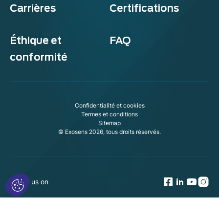
Carrières
Certifications
Éthique et
FAQ
conformité
Confidentialité et cookies
Termes et conditions
Sitemap
© Exosens 2026, tous droits réservés.
Follow us on
Axeptio consent
Consent Management Platform: Personalize Your Options