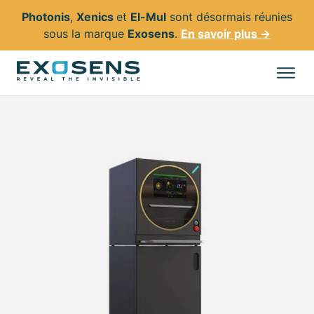
Photonis
,
Xenics
et
El-Mul
sont désormais réunies
sous la marque
Exosens
.
En savoir plus →
Aller
au
Tous les produits
contenu
principal