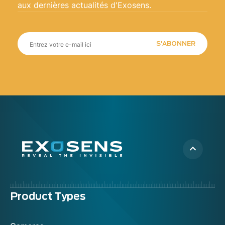
aux dernières actualités d'Exosens.
S'ABONNER
Menu
Product Types
footer