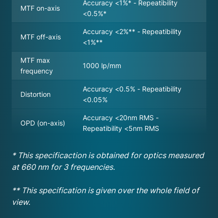
Accuracy <1%* - Repeatibility
MTF on-axis
<0.5%*
Accuracy <2%** - Repeatibility
MTF off-axis
<1%**
MTF max
1000 lp/mm
frequency
Accuracy <0.5% - Repeatibility
Distortion
<0.05%
Accuracy <20nm RMS -
OPD (on-axis)
Repeatibility <5nm RMS
* This specificaction is obtained for optics measured
at 660 nm for 3 frequencies.
** This specification is given over the whole field of
view.