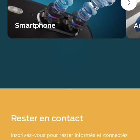
Smartphone
A
Accurate measurement of large FOV, large
Po
CRA smartphone lens in a single click
AD
Rester en contact
Inscrivez-vous pour rester informés et connectés