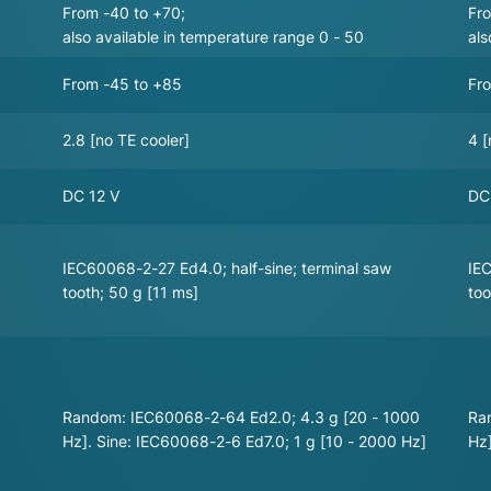
From -40 to +70;
Fr
also available in temperature range 0 - 50
als
From -45 to +85
Fr
2.8 [no TE cooler]
4 [
DC 12 V
DC
IEC60068-2-27 Ed4.0; half-sine; terminal saw
IEC
tooth; 50 g [11 ms]
too
Random: IEC60068-2-64 Ed2.0; 4.3 g [20 - 1000
Ra
Hz]. Sine: IEC60068-2-6 Ed7.0; 1 g [10 - 2000 Hz]
Hz]