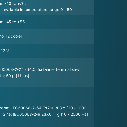
om -40 to +70;
o available in temperature range 0 - 50
om -45 to +85
no TE cooler]
 12 V
60068-2-27 Ed4.0; half-sine; terminal saw
th; 50 g [11 ms]
ndom: IEC60068-2-64 Ed2.0; 4.3 g [20 - 1000
. Sine: IEC60068-2-6 Ed7.0; 1 g [10 - 2000 Hz]