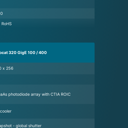
40
, RoHS
bcat 320 GigE 100 / 400
0 x 256
GaAs photodiode array with CTIA ROIC
cooler
pshot - global shutter