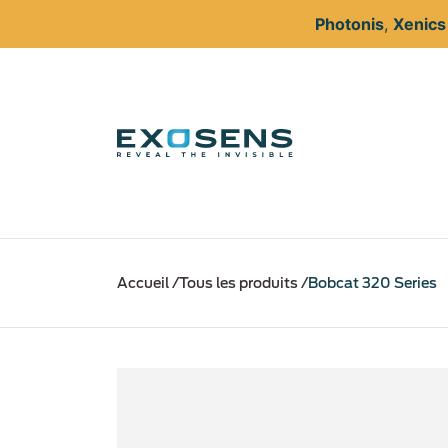
Photonis
,
Xenic
Aller
au
Accueil
Tous les produits
Bobcat 320 Series
contenu
principal