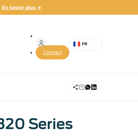
.
En savoir plus →
Menu
du
FR
Contact
compte
de
l'utilisateur
320 Series