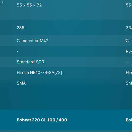
 x
55 x 55 x 72
55
285
33
C-mount or M42
C-
-
RJ
Standard SDR
-
Hirose HR10-7R-SA[73]
Hi
SMA
SM
Bobcat 320 CL 100 / 400
Bo