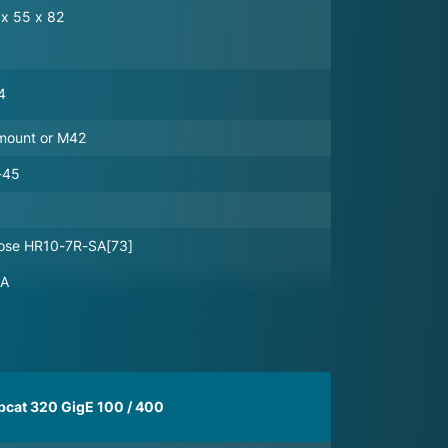
 x 55 x 82
4
mount or M42
-45
rose HR10-7R-SA[73]
A
bcat 320 GigE 100 / 400