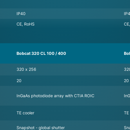
IP40
IP
CE, RoHS
CE
Bobcat 320 CL 100 / 400
Bo
320 x 256
32
20
20
InGaAs photodiode array with CTIA ROIC
In
TE cooler
TE 
Snapshot - global shutter
Sna