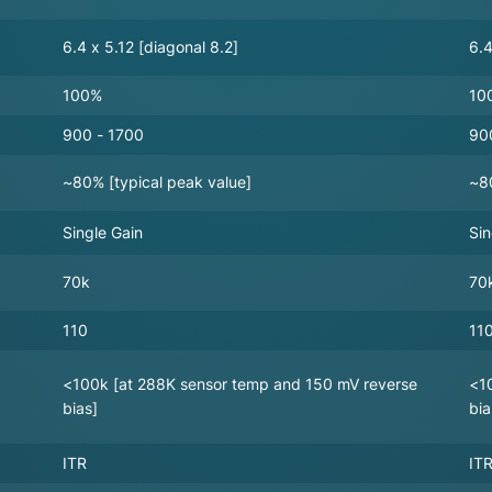
6.4 x 5.12 [diagonal 8.2]
6.4
100%
10
900 - 1700
90
~80% [typical peak value]
~80
Single Gain
Sin
70k
70
110
11
<100k [at 288K sensor temp and 150 mV reverse
<1
bias]
bia
ITR
IT