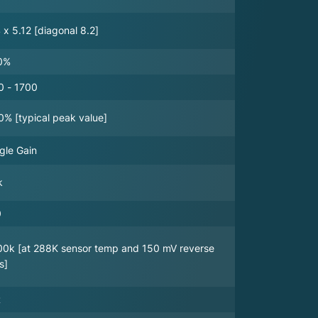
 x 5.12 [diagonal 8.2]
0%
0 - 1700
% [typical peak value]
gle Gain
k
0
00k [at 288K sensor temp and 150 mV reverse
s]
R