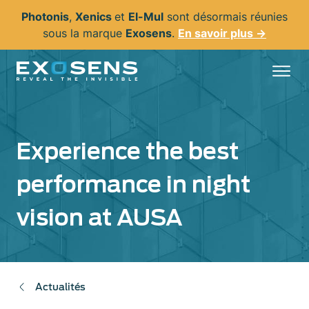
Aller
Photonis
,
Xenics
et
El-Mul
sont désormais réunies
au
sous la marque
Exosens
.
En savoir plus →
contenu
principal
Experience the best
performance in night
vision at AUSA
Actualités