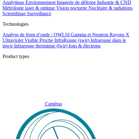
Analytique
Environnement
Imagerie de défense
Industrie & CND
Métrologie laser & optique
Vision nocturne
Nucléaire & radiations
Scientifique
Surveillance
Technologies
Analyse de front d’onde / QWLSI
Gamma et Neutron
Rayons X
Ultraviolet
Visible
Proche InfraRouge (swir)
Infrarouge dans le
mwir
Infrarouge thermique (lwir)
Ions & électrons
Product types
Caméras