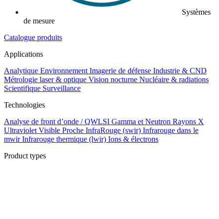
Systèmes
de mesure
Catalogue produits
Applications
Analytique
Environnement
Imagerie de défense
Industrie & CND
Métrologie laser & optique
Vision nocturne
Nucléaire & radiations
Scientifique
Surveillance
Technologies
Analyse de front d’onde / QWLSI
Gamma et Neutron
Rayons X
Ultraviolet
Visible
Proche InfraRouge (swir)
Infrarouge dans le
mwir
Infrarouge thermique (lwir)
Ions & électrons
Product types