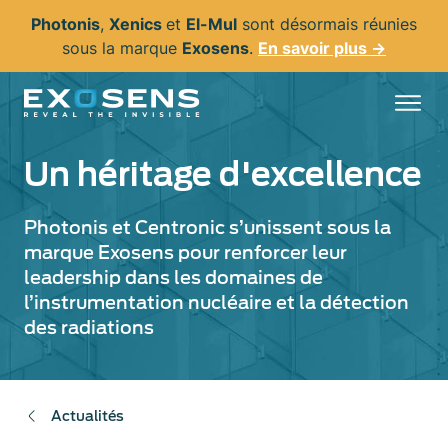
Aller
Photonis
,
Xenics
et
El-Mul
sont désormais réunies
au
sous la marque
Exosens
.
En savoir plus →
contenu
principal
Un héritage d'excellence
Photonis et Centronic s’unissent sous la
marque Exosens pour renforcer leur
leadership dans les domaines de
l’instrumentation nucléaire et la détection
des radiations
Actualités