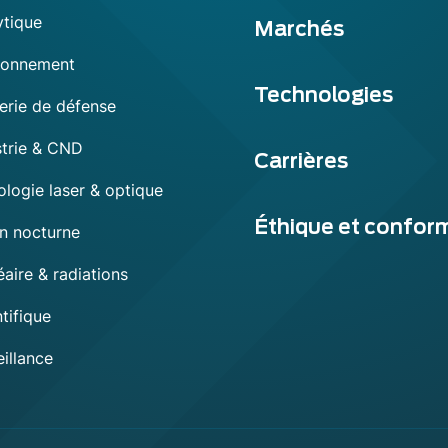
ytique
Marchés
ronnement
Technologies
erie de défense
strie & CND
Carrières
ologie laser & optique
Éthique et confor
on nocturne
aire & radiations
tifique
illance