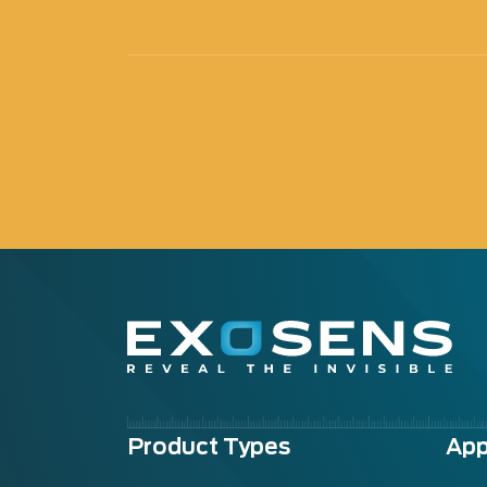
Menu
Product Types
App