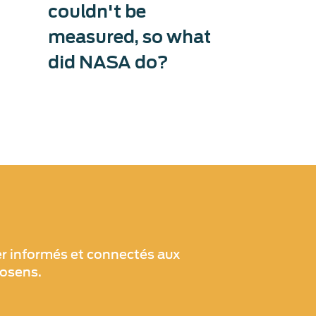
couldn't be
Exosens tri
production
measured, so what
thermiques
did NASA do?
l’accélérat
les applica
lutte anti-
er informés et connectés aux
xosens.