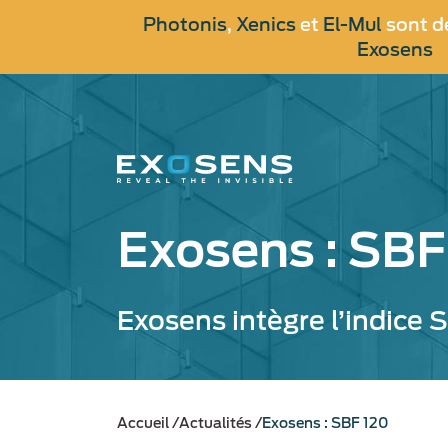
Aller
Photonis
,
Xenics
et
El-Mul
sont d
au
Exosens
contenu
principal
Exosens : SBF
Exosens intègre l’indice 
Accueil
Actualités
Exosens : SBF 120