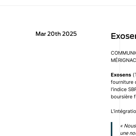
Mar 20th 2025
Exosen
COMMUNIQ
MÉRIGNAC
Exosens
(T
fourniture 
l’indice SB
boursière f
L’intégrat
« Nous 
une nou