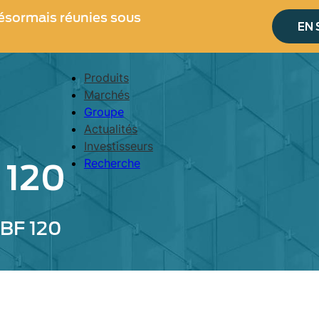
ésormais réunies sous
EN 
Produits
Navigation
Marchés
principale
Groupe
Actualités
Investisseurs
Recherche
 120
SBF 120