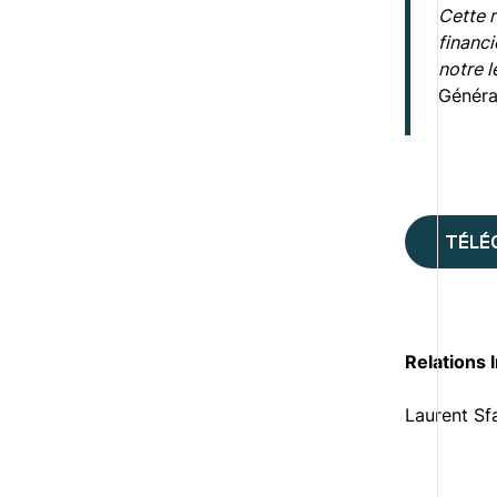
Cette r
financi
notre l
Généra
TÉLÉ
Relations 
Laurent Sf