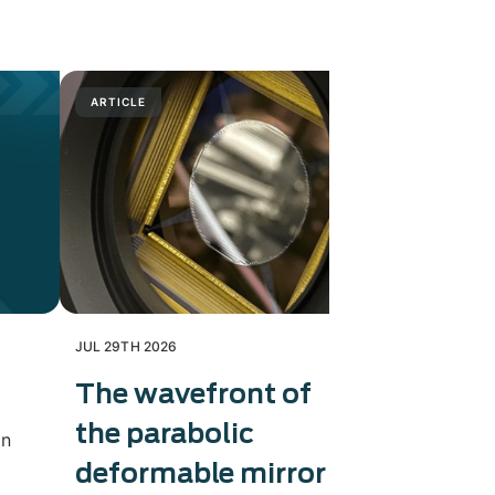
ARTICLE
PRESS RELE
JUL 29TH 2026
JUL 28TH 202
The wavefront of
Exosens
the parabolic
produc
in
deformable mirror
caméra