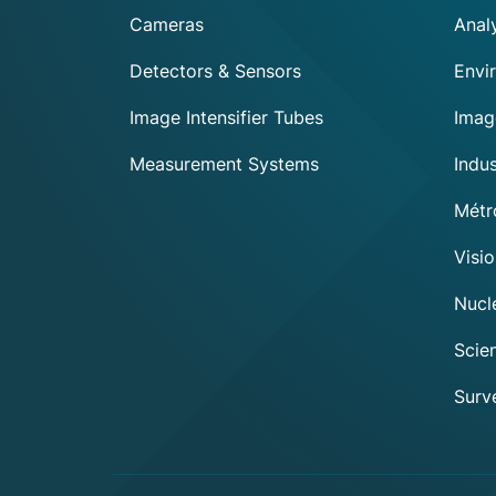
footer
Cameras
Anal
Detectors & Sensors
Envi
Image Intensifier Tubes
Imag
Measurement Systems
Indu
Métr
Exosens
Visi
Cookie policy
Nuclé
This website uses cookies to ensure you get the best experience
on our website.
Scien
To modify your preferences afterwards, click on the 'Cookie
Surve
Preferences' link located in the page footer.
We respect your privacy, here's how.
Consents certified by