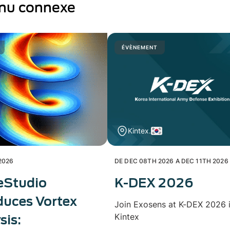
nu connexe
ÉVÈNEMENT
Kintex.
2026
DE DEC 08TH 2026 A DEC 11TH 2026
eStudio
K-DEX 2026
duces Vortex
Join Exosens at K-DEX 2026 
Kintex
sis: